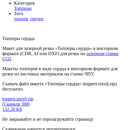
Категория
Топперы
Теги
топпер
,
сердце
Топперы сердца
Макет для лазерной резки «Топперы сердца» в векторном
формате (CDR, AI или DXF) для резки на
лазерном станке
СО2
.
Макеты топперов в виде сердца в векторном формате для
резки из листовых материалов на станке ЧПУ.
Скачать файл макета «Топперы сердца» (topperi-rzexlj.zip)
бесплатно.
topperi-rzexlj.zip
(Скачали 308)
132.26 Kb
Не закрывайте и не перезагружайте страницу
Скачивание начнется автоматически