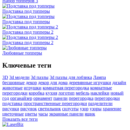
Набор топперов 3
Подставка под топперы
Подставка под топперы
Подставка под топперы 2
Подставка под топперы 2
Любовные топперы
Ключевые теги
3D
3d модели
3d пазлы
3d пазлы для лобзика
Лампа
бесшовные
декор
декор для дома
деревянные игрушки
дизайн
животные
игрушки
комнатная перегородка
комнатные
перегородки
коробка
кухня
логотип
мебель
наклейки
новый
год
органайзер
орнамент
панели
перегородка
перегородки
подставка
пространственные перегородки
разделители
рисунки
рисунок
светильник
силуэты
узор
узоры
хранение
цветочные
цветы
часы
экранные панели
ящик
Показать все теги