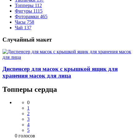
Топперы
112
Фигуры
1115
Фоторамки
465
Часы
758
Чай
137
Случайный макет
Диспенсер для масок с крышкой ящик для
хранения масок для лица
Топперы сердца
0
1
2
3
4
5
0
голосов