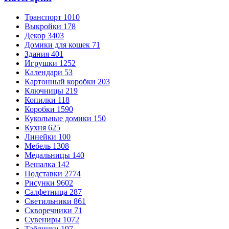
Транспорт
1010
Выкройки
178
Декор
3403
Домики для кошек
71
Здания
401
Игрушки
1252
Календари
53
Картонный коробки
203
Ключницы
219
Копилки
118
Коробки
1590
Кукольные домики
150
Кухня
625
Линейки
100
Мебель
1308
Медальницы
140
Вешалка
142
Подставки
2774
Рисунки
9602
Салфетница
287
Светильники
861
Скворечники
71
Сувениры
1072
Таблички
197