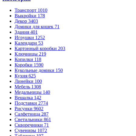
Транспорт
1010
Выкройки
178
Декор
3403
Домики для кошек
71
Здания
401
Игрушки
1252
Календари
53
Картонный коробки
203
Ключницы
219
Копилки
118
Коробки
1590
Кукольные домики
150
Кухня
625
Линейки
100
Мебель
1308
Медальницы
140
Вешалка
142
Подставки
2774
Рисунки
9602
Салфетница
287
Светильники
861
Скворечники
71
Сувениры
1072
Таблички
197