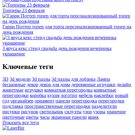
Топперы 23 февраля
Гарри Поттер топер для торта персонализированный топер на
день рождения
3 яруса кекс стенд свадьба день рождения вечеринка
украшение
Ключевые теги
3D
3d модели
3d пазлы
3d пазлы для лобзика
Лампа
бесшовные
декор
декор для дома
деревянные игрушки
дизайн
животные
игрушки
комнатная перегородка
комнатные
перегородки
коробка
кухня
логотип
мебель
наклейки
новый
год
органайзер
орнамент
панели
перегородка
перегородки
подставка
пространственные перегородки
разделители
рисунки
рисунок
светильник
силуэты
узор
узоры
хранение
цветочные
цветы
часы
экранные панели
ящик
Показать все теги