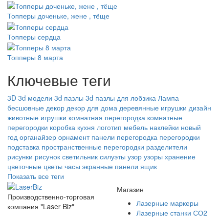
Топперы доченьке, жене , тёще
Топперы сердца
Топперы 8 марта
Ключевые теги
3D
3d модели
3d пазлы
3d пазлы для лобзика
Лампа
бесшовные
декор
декор для дома
деревянные игрушки
дизайн
животные
игрушки
комнатная перегородка
комнатные
перегородки
коробка
кухня
логотип
мебель
наклейки
новый
год
органайзер
орнамент
панели
перегородка
перегородки
подставка
пространственные перегородки
разделители
рисунки
рисунок
светильник
силуэты
узор
узоры
хранение
цветочные
цветы
часы
экранные панели
ящик
Показать все теги
Магазин
Производственно-торговая
Лазерные маркеры
компания "Laser Biz"
Лазерные станки СО2