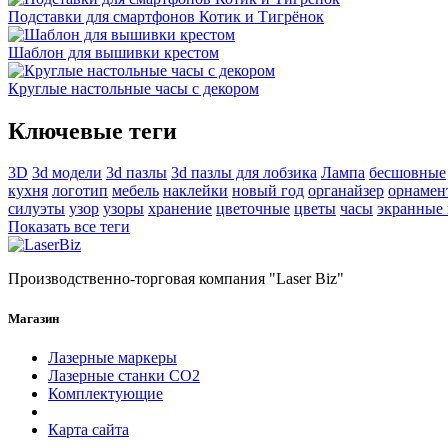
Подставки для смартфонов Котик и Тигрёнок
Шаблон для вышивки крестом
Круглые настольные часы с декором
Ключевые теги
3D
3d модели
3d пазлы
3d пазлы для лобзика
Лампа
бесшовные
кухня
логотип
мебель
наклейки
новый год
органайзер
орнамен
силуэты
узор
узоры
хранение
цветочные
цветы
часы
экранные
Показать все теги
Производственно-торговая компания "Laser Biz"
Магазин
Лазерные маркеры
Лазерные станки СО2
Комплектующие
Карта сайта