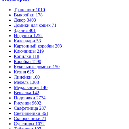
Транспорт
1010
Выкройки
178
Декор
3403
Домики для кошек
71
Здания
401
Игрушки
1252
Календари
53
Картонный коробки
203
Ключницы
219
Копилки
118
Коробки
1590
Кукольные домики
150
Кухня
625
Линейки
100
Мебель
1308
Медальницы
140
Вешалка
142
Подставки
2774
Рисунки
9602
Салфетница
287
Светильники
861
Скворечники
71
Сувениры
1072
Таблички
197