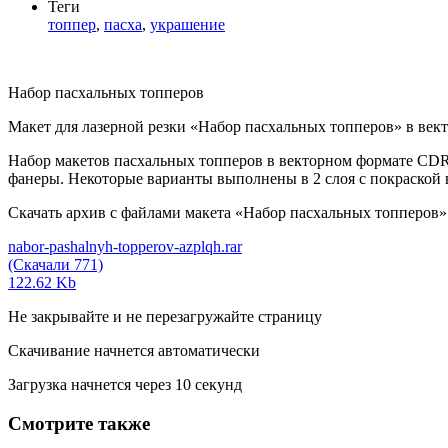
Теги
топпер
,
пасха
,
украшение
Набор пасхальных топперов
Макет для лазерной резки «Набор пасхальных топперов» в век
Набор макетов пасхальных топперов в векторном формате CDR 
фанеры. Некоторые варианты выполнены в 2 слоя с покраской в
Скачать архив с файлами макета «Набор пасхальных топперов» (n
nabor-pashalnyh-topperov-azplqh.rar
(Скачали 771)
122.62 Kb
Не закрывайте и не перезагружайте страницу
Скачивание начнется автоматически
Загрузка начнется через
10
секунд
Смотрите также