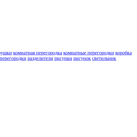
рушки
комнатная перегородка
комнатные перегородки
коробка
перегородки
разделители
рисунки
рисунок
светильник