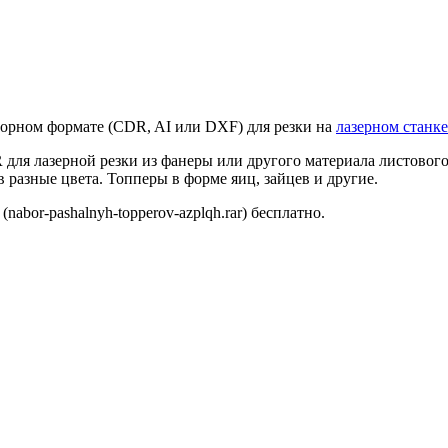
торном формате (CDR, AI или DXF) для резки на
лазерном станк
для лазерной резки из фанеры или другого материала листовог
 разные цвета. Топперы в форме яиц, зайцев и другие.
abor-pashalnyh-topperov-azplqh.rar) бесплатно.