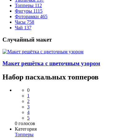
Топперы
112
Фигуры
1115
Фоторамки
465
Часы
758
Чай
137
Случайный макет
Макет решётка с цветочным узором
Набор пасхальных топперов
0
1
2
3
4
5
0
голосов
Категория
Топперы