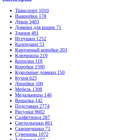
Транспорт
1010
Выкройки
178
Декор
3403
Домики для кошек
71
Здания
401
Игрушки
1252
Календари
53
Картонный коробки
203
Ключницы
219
Копилки
118
Коробки
1590
Кукольные домики
150
Кухня
625
Линейки
100
Мебель
1308
Медальницы
140
Вешалка
142
Подставки
2774
Рисунки
9602
Салфетница
287
Светильники
861
Скворечники
71
Сувениры
1072
Таблички
197