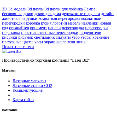
3D
3d модели
3d пазлы
3d пазлы для лобзика
Лампа
бесшовные
декор
декор для дома
деревянные игрушки
дизайн
животные
игрушки
комнатная перегородка
комнатные
перегородки
коробка
кухня
логотип
мебель
наклейки
новый
год
органайзер
орнамент
панели
перегородка
перегородки
подставка
пространственные перегородки
разделители
рисунки
рисунок
светильник
силуэты
узор
узоры
хранение
цветочные
цветы
часы
экранные панели
ящик
Показать все теги
Производственно-торговая компания "Laser Biz"
Магазин
Лазерные маркеры
Лазерные станки СО2
Комплектующие
Карта сайта
Компания