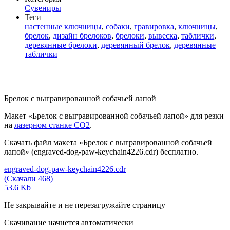
Сувениры
Теги
настенные ключницы
,
собаки
,
гравировка
,
ключницы
,
брелок
,
дизайн брелоков
,
брелоки
,
вывеска
,
таблички
,
деревянные брелоки
,
деревянный брелок
,
деревянные
таблички
Брелок с выгравированной собачьей лапой
Макет «Брелок с выгравированной собачьей лапой» для резки
на
лазерном станке СО2
.
Скачать файл макета «Брелок с выгравированной собачьей
лапой» (engraved-dog-paw-keychain4226.cdr) бесплатно.
engraved-dog-paw-keychain4226.cdr
(Скачали 468)
53.6 Kb
Не закрывайте и не перезагружайте страницу
Скачивание начнется автоматически