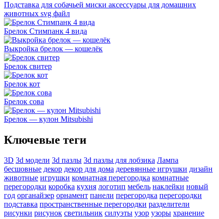
Подставка для собачьей миски аксессуары для домашних
животных svg файл
Брелок Стимпанк 4 вида
Выкройка брелок — кошелёк
Брелок свитер
Брелок кот
Брелок сова
Брелок — кулон Mitsubishi
Ключевые теги
3D
3d модели
3d пазлы
3d пазлы для лобзика
Лампа
бесшовные
декор
декор для дома
деревянные игрушки
дизайн
животные
игрушки
комнатная перегородка
комнатные
перегородки
коробка
кухня
логотип
мебель
наклейки
новый
год
органайзер
орнамент
панели
перегородка
перегородки
подставка
пространственные перегородки
разделители
рисунки
рисунок
светильник
силуэты
узор
узоры
хранение