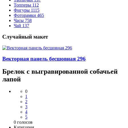
Топперы
112
Фигуры
1115
Фоторамки
465
Часы
758
Чай
137
Случайный макет
Векторная панель бесшовная 296
Брелок с выгравированной собачьей
лапой
0
1
2
3
4
5
0
голосов
Категория