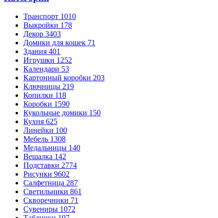
Транспорт
1010
Выкройки
178
Декор
3403
Домики для кошек
71
Здания
401
Игрушки
1252
Календари
53
Картонный коробки
203
Ключницы
219
Копилки
118
Коробки
1590
Кукольные домики
150
Кухня
625
Линейки
100
Мебель
1308
Медальницы
140
Вешалка
142
Подставки
2774
Рисунки
9602
Салфетница
287
Светильники
861
Скворечники
71
Сувениры
1072
Таблички
197