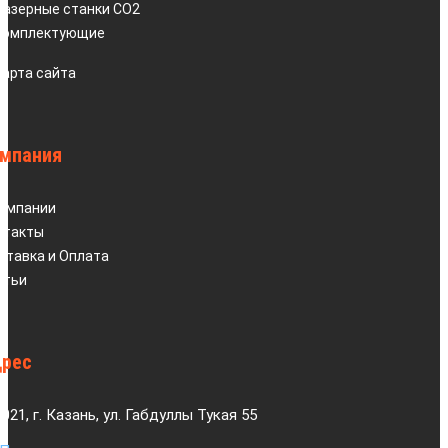
Лазерные станки СО2
Комплектующие
Карта сайта
мпания
компании
нтакты
ставка и Оплата
атьи
рес
021, г. Казань, ул. Габдуллы Тукая 55