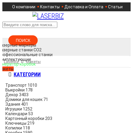
О компании
Контакты
Доставка и Оплата
Статьи
ПОИСК
Лазерные маркеры
Лазерные станки CO2
Профессиональные станки
Комплектующие
LaserBiz
Макеты
Генератор коробок
Макеты
КАТЕГОРИИ
Транспорт
1010
Выкройки
178
Декор
3403
Домики для кошек
71
Здания
401
Игрушки
1252
Календари
53
Картонный коробки
203
Ключницы
219
Копилки
118
Коробки
1590