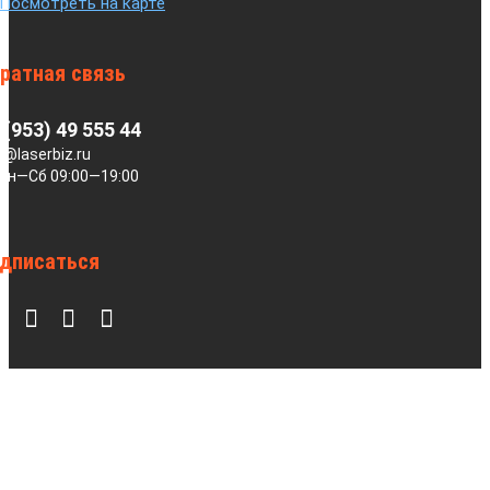
Посмотреть на карте
ратная связь
 (953) 49 555 44
o@laserbiz.ru
Пн—Сб 09:00—19:00
дписаться