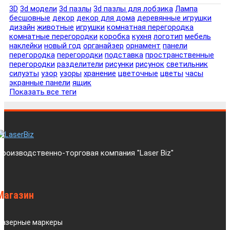
3D
3d модели
3d пазлы
3d пазлы для лобзика
Лампа
бесшовные
декор
декор для дома
деревянные игрушки
дизайн
животные
игрушки
комнатная перегородка
комнатные перегородки
коробка
кухня
логотип
мебель
наклейки
новый год
органайзер
орнамент
панели
перегородка
перегородки
подставка
пространственные
перегородки
разделители
рисунки
рисунок
светильник
силуэты
узор
узоры
хранение
цветочные
цветы
часы
экранные панели
ящик
Показать все теги
Производственно-торговая компания "Laser Biz"
Магазин
Лазерные маркеры