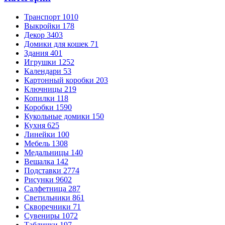
Транспорт
1010
Выкройки
178
Декор
3403
Домики для кошек
71
Здания
401
Игрушки
1252
Календари
53
Картонный коробки
203
Ключницы
219
Копилки
118
Коробки
1590
Кукольные домики
150
Кухня
625
Линейки
100
Мебель
1308
Медальницы
140
Вешалка
142
Подставки
2774
Рисунки
9602
Салфетница
287
Светильники
861
Скворечники
71
Сувениры
1072
Таблички
197