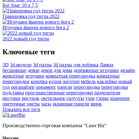
Бог благ 10 x 7,5
Гравировка год тигра 2022
Игрушки фанера нового бога 2
2022 новый год тигра
Ключевые теги
3D
3d модели
3d пазлы
3d пазлы для лобзика
Лампа
бесшовные
декор
декор для дома
деревянные игрушки
дизайн
животные
игрушки
комнатная перегородка
комнатные
перегородки
коробка
кухня
логотип
мебель
наклейки
новый
год
органайзер
орнамент
панели
перегородка
перегородки
подставка
пространственные перегородки
разделители
рисунки
рисунок
светильник
силуэты
узор
узоры
хранение
цветочные
цветы
часы
экранные панели
ящик
Показать все теги
Производственно-торговая компания "Laser Biz"
Магазин