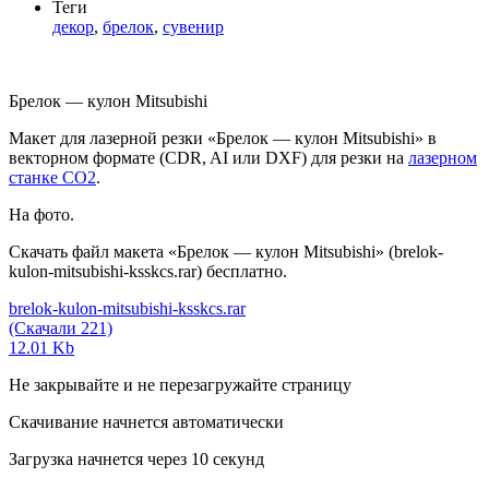
Теги
декор
,
брелок
,
сувенир
Брелок — кулон Mitsubishi
Макет для лазерной резки «Брелок — кулон Mitsubishi» в
векторном формате (CDR, AI или DXF) для резки на
лазерном
станке СО2
.
На фото.
Скачать файл макета «Брелок — кулон Mitsubishi» (brelok-
kulon-mitsubishi-ksskcs.rar) бесплатно.
brelok-kulon-mitsubishi-ksskcs.rar
(Скачали 221)
12.01 Kb
Не закрывайте и не перезагружайте страницу
Скачивание начнется автоматически
Загрузка начнется через
10
секунд