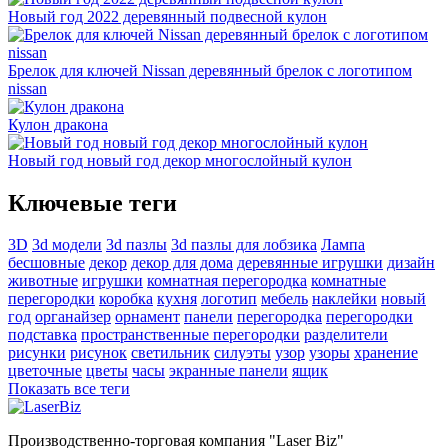
Новый год 2022 деревянный подвесной кулон
Брелок для ключей Nissan деревянный брелок с логотипом
nissan
Кулон дракона
Новый год новый год декор многослойный кулон
Ключевые теги
3D
3d модели
3d пазлы
3d пазлы для лобзика
Лампа
бесшовные
декор
декор для дома
деревянные игрушки
дизайн
животные
игрушки
комнатная перегородка
комнатные
перегородки
коробка
кухня
логотип
мебель
наклейки
новый
год
органайзер
орнамент
панели
перегородка
перегородки
подставка
пространственные перегородки
разделители
рисунки
рисунок
светильник
силуэты
узор
узоры
хранение
цветочные
цветы
часы
экранные панели
ящик
Показать все теги
Производственно-торговая компания "Laser Biz"