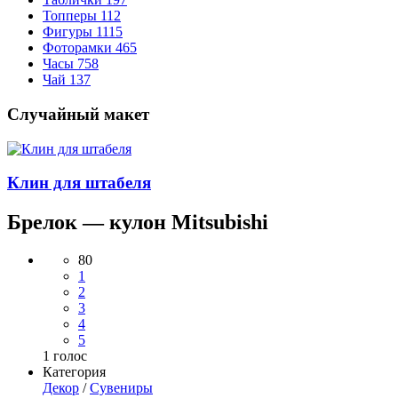
Топперы
112
Фигуры
1115
Фоторамки
465
Часы
758
Чай
137
Случайный макет
Клин для штабеля
Брелок — кулон Mitsubishi
80
1
2
3
4
5
1
голос
Категория
Декор
/
Сувениры