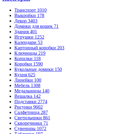
Транспорт
1010
Выкройки
178
Декор
3403
Домики для кошек
71
Здания
401
Игрушки
1252
Календари
53
Картонный коробки
203
Ключницы
219
Копилки
118
Коробки
1590
Кукольные домики
150
Кухня
625
Линейки
100
Мебель
1308
Медальницы
140
Вешалка
142
Подставки
2774
Рисунки
9602
Салфетница
287
Светильники
861
Скворечники
71
Сувениры
1072
Таблички
197