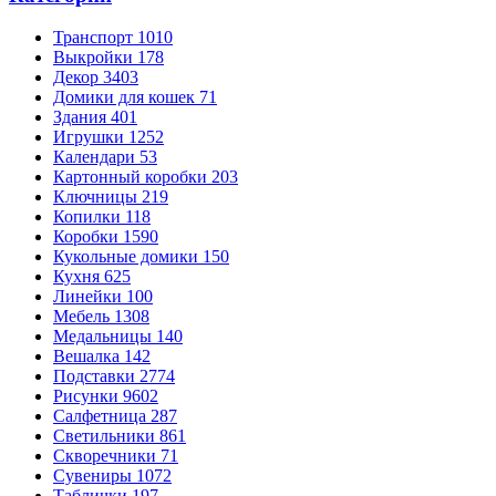
Транспорт
1010
Выкройки
178
Декор
3403
Домики для кошек
71
Здания
401
Игрушки
1252
Календари
53
Картонный коробки
203
Ключницы
219
Копилки
118
Коробки
1590
Кукольные домики
150
Кухня
625
Линейки
100
Мебель
1308
Медальницы
140
Вешалка
142
Подставки
2774
Рисунки
9602
Салфетница
287
Светильники
861
Скворечники
71
Сувениры
1072
Таблички
197