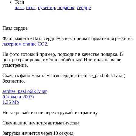
Теги
пазл
,
игра
,
сувенир
,
подарок
,
сердце
Пазл сердце
Файл макета «Пазл сердце» в векторном формате для резки на
лазерном станке СО2
.
На фото готовый пример, подходит в качестве подарка. В
центре гравировка имён влюблённых. Или иная на ваше
усмотрение.
Скачать файл макета «Пазл сердце» (serdtse_pazl-o6ik1v.rar)
бесплатно.
serdtse_pazl-o6ik1v.rar
(Скачали 2007)
1.35 Mb
Не закрывайте и не перезагружайте страницу
Скачивание начнется автоматически
Загрузка начнется через
10
секунд