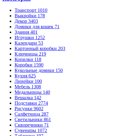
Транспорт
1010
Выкройки
178
Декор
3403
Домики для кошек
71
Здания
401
Игрушки
1252
Календари
53
Картонный коробки
203
Ключницы
219
Копилки
118
Коробки
1590
Кукольные домики
150
Кухня
625
Линейки
100
Мебель
1308
Медальницы
140
Вешалка
142
Подставки
2774
Рисунки
9602
Салфетница
287
Светильники
861
Скворечники
71
Сувениры
1072
Таблички
197