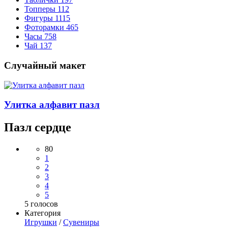
Топперы
112
Фигуры
1115
Фоторамки
465
Часы
758
Чай
137
Случайный макет
Улитка алфавит пазл
Пазл сердце
80
1
2
3
4
5
5
голосов
Категория
Игрушки
/
Сувениры