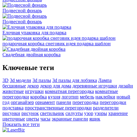
Подвесной фонарь
Подвесной фонарь
Елочная упаковка для подарка
подарочная коробка снеговик идея подарка шаблон
Свадебная двойная коробка
Ключевые теги
3D
3d модели
3d пазлы
3d пазлы для лобзика
Лампа
бесшовные
декор
декор для дома
деревянные игрушки
дизайн
животные
игрушки
комнатная перегородка
комнатные
перегородки
коробка
кухня
логотип
мебель
наклейки
новый
год
органайзер
орнамент
панели
перегородка
перегородки
подставка
пространственные перегородки
разделители
рисунки
рисунок
светильник
силуэты
узор
узоры
хранение
цветочные
цветы
часы
экранные панели
ящик
Показать все теги