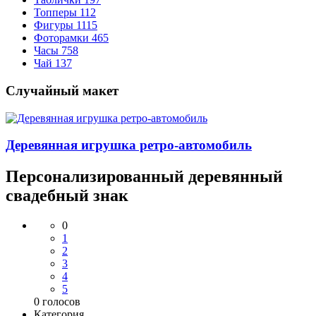
Топперы
112
Фигуры
1115
Фоторамки
465
Часы
758
Чай
137
Случайный макет
Деревянная игрушка ретро-автомобиль
Персонализированный деревянный
свадебный знак
0
1
2
3
4
5
0
голосов
Категория