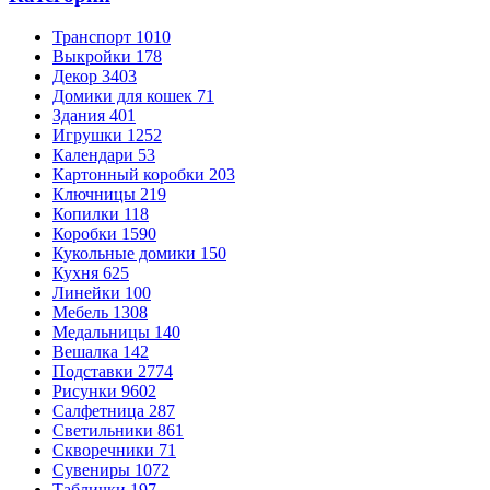
Транспорт
1010
Выкройки
178
Декор
3403
Домики для кошек
71
Здания
401
Игрушки
1252
Календари
53
Картонный коробки
203
Ключницы
219
Копилки
118
Коробки
1590
Кукольные домики
150
Кухня
625
Линейки
100
Мебель
1308
Медальницы
140
Вешалка
142
Подставки
2774
Рисунки
9602
Салфетница
287
Светильники
861
Скворечники
71
Сувениры
1072
Таблички
197