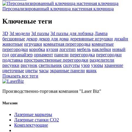
Персонализированный ключница настенная ключница
Ключевые теги
3D
3d модели
3d пазлы
3d пазлы для лобзика
Лампа
бесшовные
декор
декор для дома
деревянные игрушки
дизайн
животные
игрушки
комнатная перегородка
комнатные
перегородки
коробка
кухня
логотип
мебель
наклейки
новый
год
органайзер
орнамент
панели
перегородка
перегородки
подставка
пространственные перегородки
разделители
рисунки
рисунок
светильник
силуэты
узор
узоры
хранение
цветочные
цветы
часы
экранные панели
ящик
Показать все теги
Производственно-торговая компания "Laser Biz"
Магазин
Лазерные маркеры
Лазерные станки СО2
Комплектующие