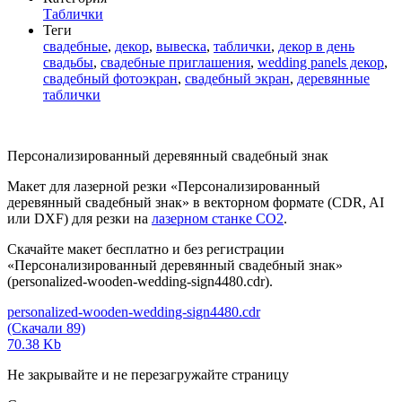
Таблички
Теги
свадебные
,
декор
,
вывеска
,
таблички
,
декор в день
свадьбы
,
свадебные приглашения
,
wedding panels декор
,
свадебный фотоэкран
,
свадебный экран
,
деревянные
таблички
Персонализированный деревянный свадебный знак
Макет для лазерной резки «Персонализированный
деревянный свадебный знак» в векторном формате (CDR, AI
или DXF) для резки на
лазерном станке СО2
.
Скачайте макет бесплатно и без регистрации
«Персонализированный деревянный свадебный знак»
(personalized-wooden-wedding-sign4480.cdr).
personalized-wooden-wedding-sign4480.cdr
(Скачали 89)
70.38 Kb
Не закрывайте и не перезагружайте страницу