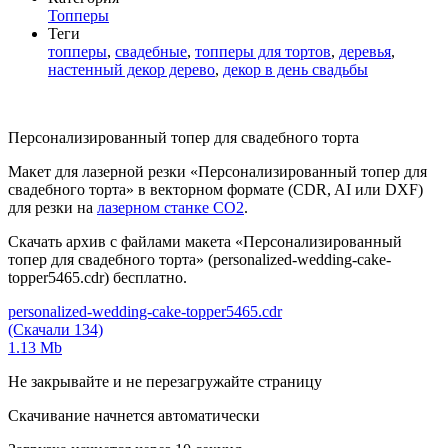
Топперы
Теги
топперы
,
свадебные
,
топперы для тортов
,
деревья
,
настенный декор дерево
,
декор в день свадьбы
Персонализированный топер для свадебного торта
Макет для лазерной резки «Персонализированный топер для
свадебного торта» в векторном формате (CDR, AI или DXF)
для резки на
лазерном станке СО2
.
Скачать архив с файлами макета «Персонализированный
топер для свадебного торта» (personalized-wedding-cake-
topper5465.cdr) бесплатно.
personalized-wedding-cake-topper5465.cdr
(Скачали 134)
1.13 Mb
Не закрывайте и не перезагружайте страницу
Скачивание начнется автоматически