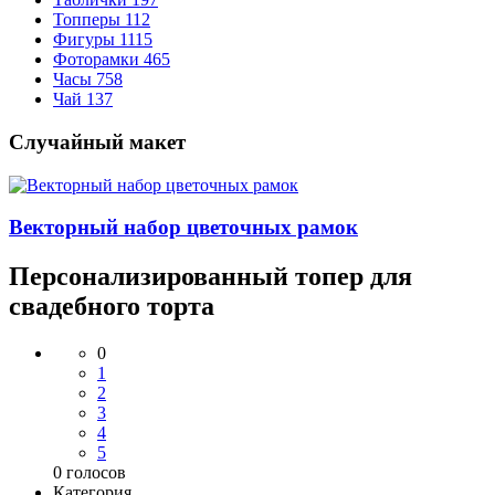
Топперы
112
Фигуры
1115
Фоторамки
465
Часы
758
Чай
137
Случайный макет
Векторный набор цветочных рамок
Персонализированный топер для
свадебного торта
0
1
2
3
4
5
0
голосов
Категория