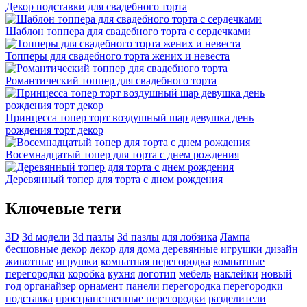
Декор подставки для свадебного торта
Шаблон топпера для свадебного торта с сердечками
Топперы для свадебного торта жених и невеста
Романтический топпер для свадебного торта
Принцесса топер торт воздушный шар девушка день
рождения торт декор
Восемнадцатый топер для торта с днем рождения
Деревянный топер для торта с днем рождения
Ключевые теги
3D
3d модели
3d пазлы
3d пазлы для лобзика
Лампа
бесшовные
декор
декор для дома
деревянные игрушки
дизайн
животные
игрушки
комнатная перегородка
комнатные
перегородки
коробка
кухня
логотип
мебель
наклейки
новый
год
органайзер
орнамент
панели
перегородка
перегородки
подставка
пространственные перегородки
разделители