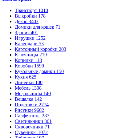
Транспорт
1010
Выкройки
178
Декор
3403
Домики для кошек
71
Здания
401
Игрушки
1252
Календари
53
Картонный коробки
203
Ключницы
219
Копилки
118
Коробки
1590
Кукольные домики
150
Кухня
625
Линейки
100
Мебель
1308
Медальницы
140
Вешалка
142
Подставки
2774
Рисунки
9602
Салфетница
287
Светильники
861
Скворечники
71
Сувениры
1072
Таблички
197