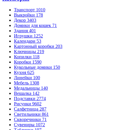
Транспорт
1010
Выкройки
178
Декор
3403
Домики для кошек
71
Здания
401
Игрушки
1252
Календари
53
Картонный коробки
203
Ключницы
219
Копилки
118
Коробки
1590
Кукольные домики
150
Кухня
625
Линейки
100
Мебель
1308
Медальницы
140
Вешалка
142
Подставки
2774
Рисунки
9602
Салфетница
287
Светильники
861
Скворечники
71
Сувениры
1072
Таблички
197