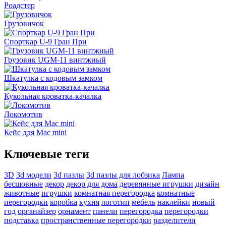
Роадстер
Грузовичок
Спорткар U-9 Гран При
Грузовик UGM-11 винтжный
Шкатулка с кодовым замком
Кукольная кроватка-качалка
Локомотив
Кейс для Mac mini
Ключевые теги
3D
3d модели
3d пазлы
3d пазлы для лобзика
Лампа
бесшовные
декор
декор для дома
деревянные игрушки
дизайн
животные
игрушки
комнатная перегородка
комнатные
перегородки
коробка
кухня
логотип
мебель
наклейки
новый
год
органайзер
орнамент
панели
перегородка
перегородки
подставка
пространственные перегородки
разделители