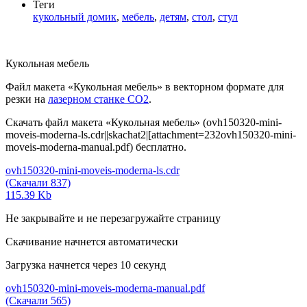
Теги
кукольный домик
,
мебель
,
детям
,
стол
,
стул
Кукольная мебель
Файл макета «Кукольная мебель» в векторном формате для
резки на
лазерном станке СО2
.
Скачать файл макета «Кукольная мебель» (ovh150320-mini-
moveis-moderna-ls.cdr||skachat2|[attachment=232ovh150320-mini-
moveis-moderna-manual.pdf) бесплатно.
ovh150320-mini-moveis-moderna-ls.cdr
(Скачали 837)
115.39 Kb
Не закрывайте и не перезагружайте страницу
Скачивание начнется автоматически
Загрузка начнется через
10
секунд
ovh150320-mini-moveis-moderna-manual.pdf
(Скачали 565)