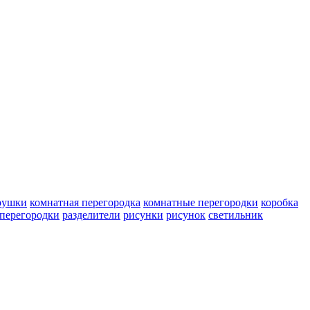
рушки
комнатная перегородка
комнатные перегородки
коробка
перегородки
разделители
рисунки
рисунок
светильник