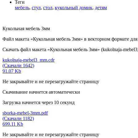
Теги
мебель
,
стул
,
стол
,
кукольный домик
,
детям
Кукольная мебель 3мм
Файл макета «Кукольная мебель 3мм» в векторном формате для
Скачать файл макета «Кукольная мебель 3мм» (kukolnaja-mebel3_
kukolnaja-mebel3_mm.cdr
(Скачали 1642)
91.07 Kb
Не закрывайте и не перезагружайте страницу
Скачивание начнется автоматически
Загрузка начнется через
10
секунд
sborka-mebel-3mm.pdf
(Скачали 1182)
699.11 Kb
Не закрывайте и не перезагружайте страницу