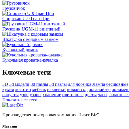
Грузовичок
Спорткар U-9 Гран При
Грузовик UGM-11 винтжный
Шкатулка с кодовым замком
Кукольный домик
Кукольная кроватка-качалка
Ключевые теги
3D
3d модели
3d пазлы
3d пазлы для лобзика
Лампа
бесшовные
кухня
логотип
мебель
наклейки
новый год
органайзер
орнамен
силуэты
узор
узоры
хранение
цветочные
цветы
часы
экранные
Показать все теги
Производственно-торговая компания "Laser Biz"
Магазин