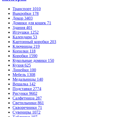
Транспорт
1010
Выкройки
178
Декор
3403
Домики для кошек
71
Здания
401
Игрушки
1252
Календари
53
Картонный коробки
203
Ключницы
219
Копилки
118
Коробки
1590
Кукольные домики
150
Кухня
625
Линейки
100
Мебель
1308
Медальницы
140
Вешалка
142
Подставки
2774
Рисунки
9602
Салфетница
287
Светильники
861
Скворечники
71
Сувениры
1072
Таблички
197