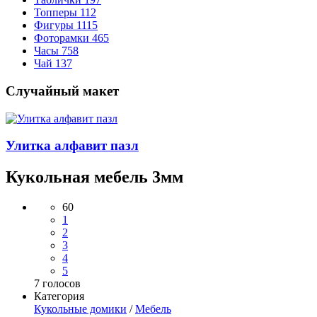
Топперы
112
Фигуры
1115
Фоторамки
465
Часы
758
Чай
137
Случайный макет
Улитка алфавит пазл
Кукольная мебель 3мм
60
1
2
3
4
5
7
голосов
Категория
Кукольные домики
/
Мебель