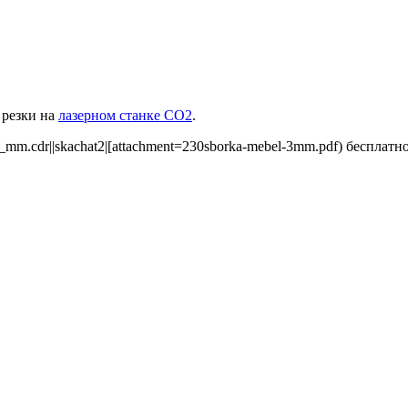
 резки на
лазерном станке СО2
.
mm.cdr||skachat2|[attachment=230sborka-mebel-3mm.pdf) бесплатно