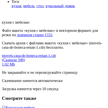
Теги
кухня
,
мебель
,
стол
,
кукольный домик
кухня с мебелью
Файл макета «кухня с мебелью» в векторном формате для
резки на
лазерном станке СО2
.
Скачать архив с файлами макета «кухня с мебелью» (moveis-
casa-de-boneca-renan-1.cdr) бесплатно.
moveis-casa-de-boneca-renan-1.cdr
(Скачали 598)
1.02 Mb
Не закрывайте и не перезагружайте страницу
Скачивание начнется автоматически
Загрузка начнется через
10
секунд
Смотрите также