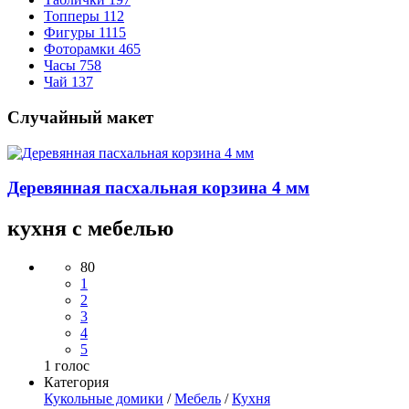
Топперы
112
Фигуры
1115
Фоторамки
465
Часы
758
Чай
137
Случайный макет
Деревянная пасхальная корзина 4 мм
кухня с мебелью
80
1
2
3
4
5
1
голос
Категория
Кукольные домики
/
Мебель
/
Кухня