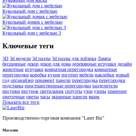
Бумажный дом маска
Кукольный дом с мебелью
Кукольный домик с мебелью
Кукольный дом с мебелью 3
Ключевые теги
3D
3d модели
3d пазлы
3d пазлы для лобзика
Лампа
бесшовные
декор
декор для дома
деревянные игрушки
дизайн
животные
игрушки
комнатная перегородка
комнатные
перегородки
коробка
кухня
логотип
мебель
наклейки
новый
год
органайзер
орнамент
панели
перегородка
перегородки
подставка
пространственные перегородки
разделители
рисунки
рисунок
светильник
силуэты
узор
узоры
хранение
цветочные
цветы
часы
экранные панели
ящик
Показать все теги
Производственно-торговая компания "Laser Biz"
Магазин