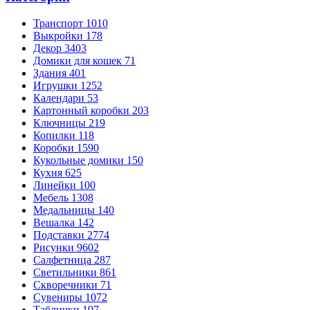
Транспорт
1010
Выкройки
178
Декор
3403
Домики для кошек
71
Здания
401
Игрушки
1252
Календари
53
Картонный коробки
203
Ключницы
219
Копилки
118
Коробки
1590
Кукольные домики
150
Кухня
625
Линейки
100
Мебель
1308
Медальницы
140
Вешалка
142
Подставки
2774
Рисунки
9602
Салфетница
287
Светильники
861
Скворечники
71
Сувениры
1072
Таблички
197