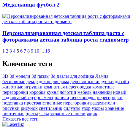
Медальница футбол 2
Персонализированная детская таблица роста с
фоторамками детская таблица роста стадиометр
1
2
3
4
5
6
7
8
9
10
...
16
Ключевые теги
3D
3d модели
3d пазлы
3d пазлы для лобзика
Лампа
бесшовные
декор
декор для дома
деревянные игрушки
дизайн
животные
игрушки
комнатная перегородка
комнатные
перегородки
коробка
кухня
логотип
мебель
наклейки
новый
год
органайзер
орнамент
панели
перегородка
перегородки
подставка
пространственные перегородки
разделители
рисунки
рисунок
светильник
силуэты
узор
узоры
хранение
цветочные
цветы
часы
экранные панели
ящик
Показать все теги