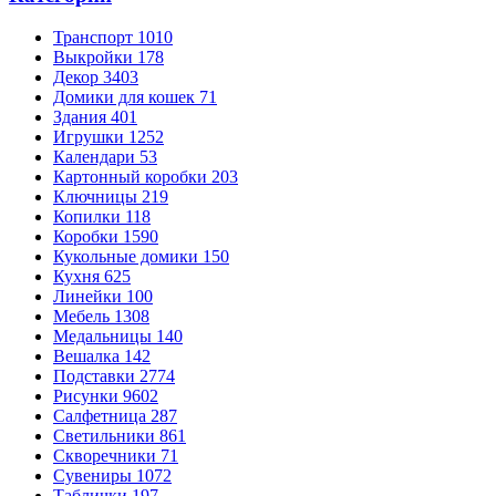
Транспорт
1010
Выкройки
178
Декор
3403
Домики для кошек
71
Здания
401
Игрушки
1252
Календари
53
Картонный коробки
203
Ключницы
219
Копилки
118
Коробки
1590
Кукольные домики
150
Кухня
625
Линейки
100
Мебель
1308
Медальницы
140
Вешалка
142
Подставки
2774
Рисунки
9602
Салфетница
287
Светильники
861
Скворечники
71
Сувениры
1072
Таблички
197