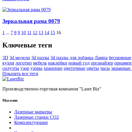
Зеркальная рама 0079
1
...
7
8
9
10
11
12
13
14
15
16
Ключевые теги
3D
3d модели
3d пазлы
3d пазлы для лобзика
Лампа
бесшовные
кухня
логотип
мебель
наклейки
новый год
органайзер
орнамен
силуэты
узор
узоры
хранение
цветочные
цветы
часы
экранные
Показать все теги
Производственно-торговая компания "Laser Biz"
Магазин
Лазерные маркеры
Лазерные станки СО2
Комплектующие