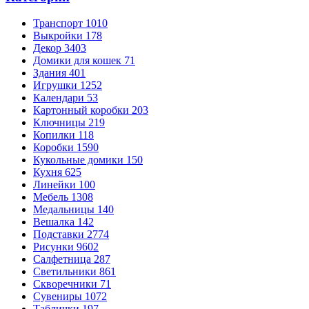
Транспорт
1010
Выкройки
178
Декор
3403
Домики для кошек
71
Здания
401
Игрушки
1252
Календари
53
Картонный коробки
203
Ключницы
219
Копилки
118
Коробки
1590
Кукольные домики
150
Кухня
625
Линейки
100
Мебель
1308
Медальницы
140
Вешалка
142
Подставки
2774
Рисунки
9602
Салфетница
287
Светильники
861
Скворечники
71
Сувениры
1072
Таблички
197