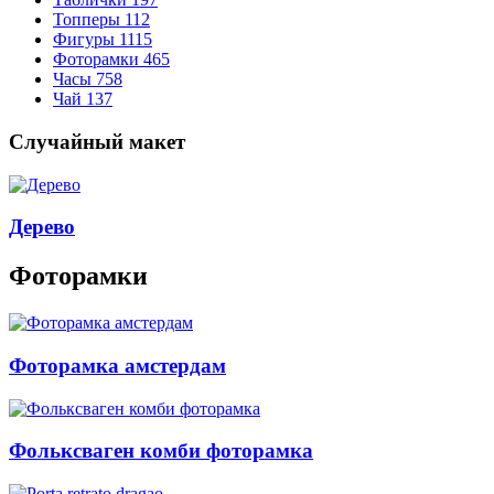
Топперы
112
Фигуры
1115
Фоторамки
465
Часы
758
Чай
137
Случайный макет
Дерево
Фоторамки
Фоторамка амстердам
Фольксваген комби фоторамка