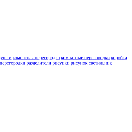
рушки
комнатная перегородка
комнатные перегородки
коробка
перегородки
разделители
рисунки
рисунок
светильник