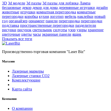
3D
3d модели
3d пазлы
3d пазлы для лобзика
Лампа
бесшовные
декор
декор для дома
деревянные игрушки
дизайн
животные
игрушки
комнатная перегородка
комнатные
перегородки
коробка
кухня
логотип
мебель
наклейки
новый
год
органайзер
орнамент
панели
перегородка
перегородки
подставка
пространственные перегородки
разделители
рисунки
рисунок
светильник
силуэты
узор
узоры
хранение
цветочные
цветы
часы
экранные панели
ящик
Показать все теги
Производственно-торговая компания "Laser Biz"
Магазин
Лазерные маркеры
Лазерные станки СО2
Комплектующие
Карта сайта
Компания
О компании