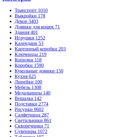
Транспорт
1010
Выкройки
178
Декор
3403
Домики для кошек
71
Здания
401
Игрушки
1252
Календари
53
Картонный коробки
203
Ключницы
219
Копилки
118
Коробки
1590
Кукольные домики
150
Кухня
625
Линейки
100
Мебель
1308
Медальницы
140
Вешалка
142
Подставки
2774
Рисунки
9602
Салфетница
287
Светильники
861
Скворечники
71
Сувениры
1072
Таблички
197