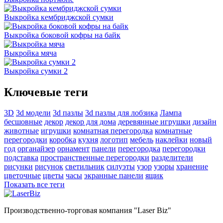
Выкройка кембриджской сумки
Выкройка боковой кофры на байк
Выкройка мяча
Выкройка сумки 2
Ключевые теги
3D
3d модели
3d пазлы
3d пазлы для лобзика
Лампа
бесшовные
декор
декор для дома
деревянные игрушки
дизайн
животные
игрушки
комнатная перегородка
комнатные
перегородки
коробка
кухня
логотип
мебель
наклейки
новый
год
органайзер
орнамент
панели
перегородка
перегородки
подставка
пространственные перегородки
разделители
рисунки
рисунок
светильник
силуэты
узор
узоры
хранение
цветочные
цветы
часы
экранные панели
ящик
Показать все теги
Производственно-торговая компания "Laser Biz"