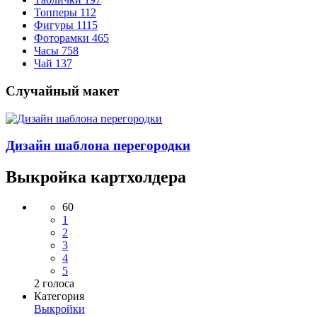
Топперы
112
Фигуры
1115
Фоторамки
465
Часы
758
Чай
137
Случайный макет
Дизайн шаблона перегородки
Выкройка картхолдера
60
1
2
3
4
5
2
голоса
Категория
Выкройки