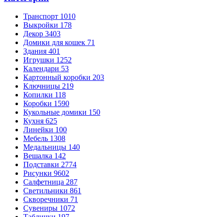
Транспорт
1010
Выкройки
178
Декор
3403
Домики для кошек
71
Здания
401
Игрушки
1252
Календари
53
Картонный коробки
203
Ключницы
219
Копилки
118
Коробки
1590
Кукольные домики
150
Кухня
625
Линейки
100
Мебель
1308
Медальницы
140
Вешалка
142
Подставки
2774
Рисунки
9602
Салфетница
287
Светильники
861
Скворечники
71
Сувениры
1072
Таблички
197