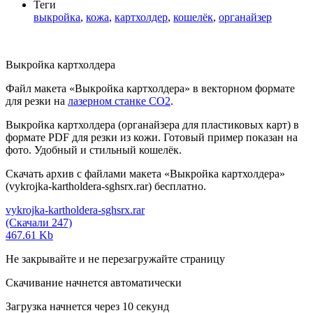
Теги
выкройка
,
кожа
,
картхолдер
,
кошелёк
,
органайзер
Выкройка картхолдера
Файл макета «Выкройка картхолдера» в векторном формате
для резки на
лазерном станке СО2
.
Выкройка картхолдера (органайзера для пластиковых карт) в
формате PDF для резки из кожи. Готовый пример показан на
фото. Удобный и стильный кошелёк.
Скачать архив с файлами макета «Выкройка картхолдера»
(vykrojka-kartholdera-sghsrx.rar) бесплатно.
vykrojka-kartholdera-sghsrx.rar
(Скачали 247)
467.61 Kb
Не закрывайте и не перезагружайте страницу
Скачивание начнется автоматически
Загрузка начнется через
10
секунд