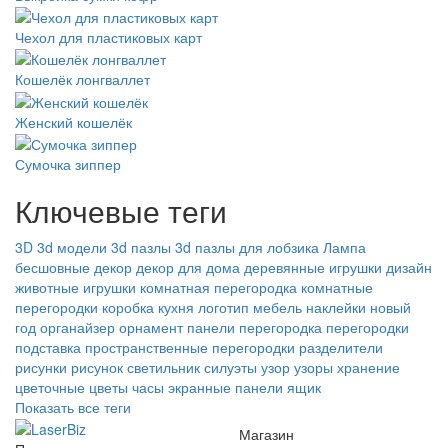
Чехол для пластиковых карт
Кошелёк лонгваллет
Женский кошелёк
Сумочка зиппер
Ключевые теги
3D
3d модели
3d пазлы
3d пазлы для лобзика
Лампа
бесшовные
декор
декор для дома
деревянные игрушки
дизайн
животные
игрушки
комнатная перегородка
комнатные
перегородки
коробка
кухня
логотип
мебель
наклейки
новый
год
органайзер
орнамент
панели
перегородка
перегородки
подставка
пространственные перегородки
разделители
рисунки
рисунок
светильник
силуэты
узор
узоры
хранение
цветочные
цветы
часы
экранные панели
ящик
Показать все теги
Магазин