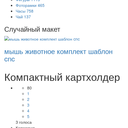
Фоторамки
465
Часы
758
Чай
137
Случайный макет
мышь животное комплект шаблон
cnc
Компактный картхолдер
80
1
2
3
4
5
3
голоса
Категория