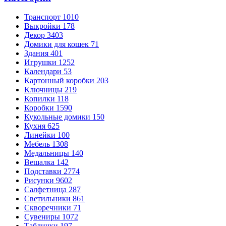
Транспорт
1010
Выкройки
178
Декор
3403
Домики для кошек
71
Здания
401
Игрушки
1252
Календари
53
Картонный коробки
203
Ключницы
219
Копилки
118
Коробки
1590
Кукольные домики
150
Кухня
625
Линейки
100
Мебель
1308
Медальницы
140
Вешалка
142
Подставки
2774
Рисунки
9602
Салфетница
287
Светильники
861
Скворечники
71
Сувениры
1072
Таблички
197