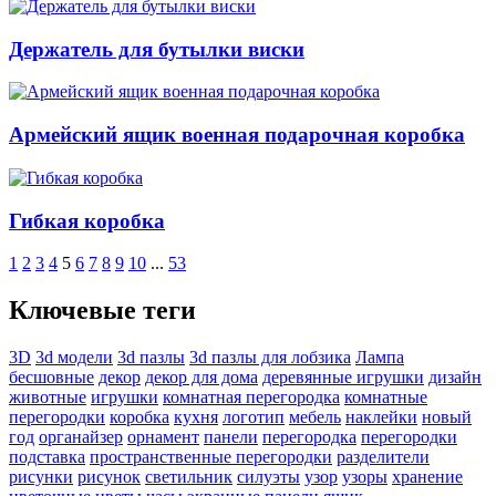
Держатель для бутылки виски
Армейский ящик военная подарочная коробка
Гибкая коробка
1
2
3
4
5
6
7
8
9
10
...
53
Ключевые теги
3D
3d модели
3d пазлы
3d пазлы для лобзика
Лампа
бесшовные
декор
декор для дома
деревянные игрушки
дизайн
животные
игрушки
комнатная перегородка
комнатные
перегородки
коробка
кухня
логотип
мебель
наклейки
новый
год
органайзер
орнамент
панели
перегородка
перегородки
подставка
пространственные перегородки
разделители
рисунки
рисунок
светильник
силуэты
узор
узоры
хранение