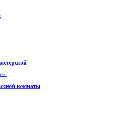
к
мастерской
ассной комнаты