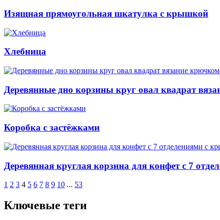
Изящная прямоугольная шкатулка с крышкой
Хлебница
Деревянные дно корзины круг овал квадрат вяза
Коробка с застёжками
Деревянная круглая корзина для конфет с 7 отд
1
2
3
4
5
6
7
8
9
10
...
53
Ключевые теги