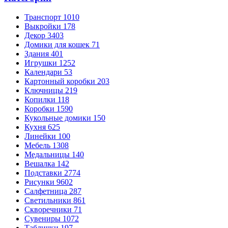
Транспорт
1010
Выкройки
178
Декор
3403
Домики для кошек
71
Здания
401
Игрушки
1252
Календари
53
Картонный коробки
203
Ключницы
219
Копилки
118
Коробки
1590
Кукольные домики
150
Кухня
625
Линейки
100
Мебель
1308
Медальницы
140
Вешалка
142
Подставки
2774
Рисунки
9602
Салфетница
287
Светильники
861
Скворечники
71
Сувениры
1072
Таблички
197