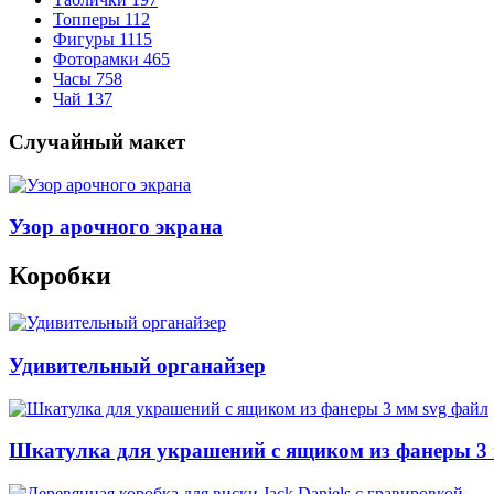
Топперы
112
Фигуры
1115
Фоторамки
465
Часы
758
Чай
137
Случайный макет
Узор арочного экрана
Коробки
Удивительный органайзер
Шкатулка для украшений с ящиком из фанеры 3 