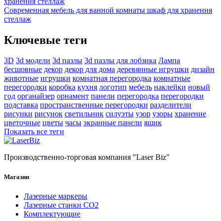
Современная мебель для ванной комнаты шкаф для хранения
стеллаж
Ключевые теги
3D
3d модели
3d пазлы
3d пазлы для лобзика
Лампа
бесшовные
декор
декор для дома
деревянные игрушки
дизайн
животные
игрушки
комнатная перегородка
комнатные
перегородки
коробка
кухня
логотип
мебель
наклейки
новый
год
органайзер
орнамент
панели
перегородка
перегородки
подставка
пространственные перегородки
разделители
рисунки
рисунок
светильник
силуэты
узор
узоры
хранение
цветочные
цветы
часы
экранные панели
ящик
Показать все теги
Производственно-торговая компания "Laser Biz"
Магазин
Лазерные маркеры
Лазерные станки СО2
Комплектующие