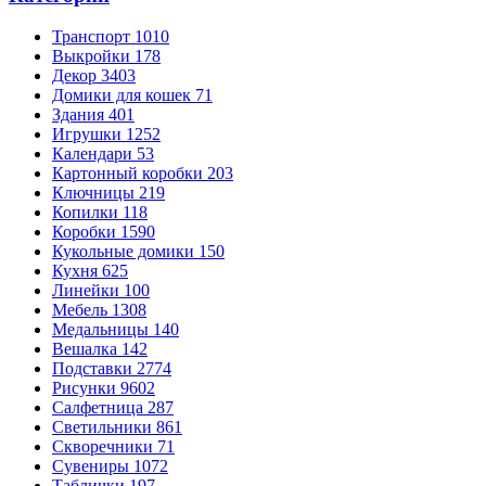
Транспорт
1010
Выкройки
178
Декор
3403
Домики для кошек
71
Здания
401
Игрушки
1252
Календари
53
Картонный коробки
203
Ключницы
219
Копилки
118
Коробки
1590
Кукольные домики
150
Кухня
625
Линейки
100
Мебель
1308
Медальницы
140
Вешалка
142
Подставки
2774
Рисунки
9602
Салфетница
287
Светильники
861
Скворечники
71
Сувениры
1072
Таблички
197