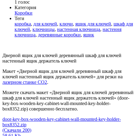
1
голос
Категория
Коробки
Теги
коробка
,
для ключей
,
ключи
,
ящик для ключей
,
шкаф для
ключей
,
ключницы
,
настенная ключница
,
настення
ключница
,
деревянные коробки
,
ящик
Дверной ящик для ключей деревянный шкаф для ключей
настенный ящик держатель ключей
Макет «Дверной ящик для ключей деревянный шкаф для
ключей настенный ящик держатель ключей» для резки на
лазерном станке СО2
.
Можете скачать макет «Дверной ящик для ключей деревянный
шкаф для ключей настенный ящик держатель ключей» (door-
key-box-wooden-key-cabinet-wall-mounted-key-holder-
box8352.zip) совершенно бесплатно.
door-key-box-wooden-key-cabinet-wall-mounted-key-holder-
box8352.zip
(Скачали 200)
58.61 Kb