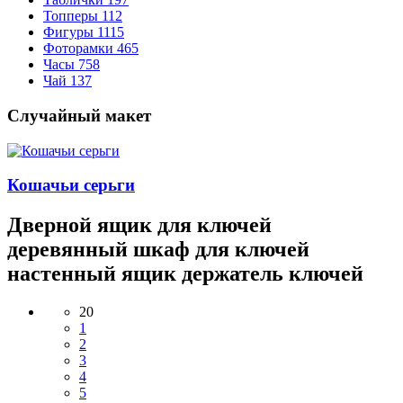
Топперы
112
Фигуры
1115
Фоторамки
465
Часы
758
Чай
137
Случайный макет
Кошачьи серьги
Дверной ящик для ключей
деревянный шкаф для ключей
настенный ящик держатель ключей
20
1
2
3
4
5