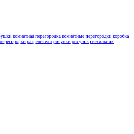
рушки
комнатная перегородка
комнатные перегородки
коробка
перегородки
разделители
рисунки
рисунок
светильник