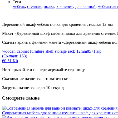
Теги
мебель
,
стеллаж
,
полка
,
хранение
,
для ванной
,
мебельная 
Деревянный шкаф мебель полка для хранения стеллаж 12 мм
Макет «Деревянный шкаф мебель полка для хранения стеллаж 1
Скачать архив с файлами макета «Деревянный шкаф мебель полка 
wooden-cabinet-furniture-shelf-storage-rack-12mm8571.zip
(Скачали 153)
60.51 Kb
Не закрывайте и не перезагружайте страницу
Скачивание начнется автоматически
Загрузка начнется через
10
секунд
Смотрите также
Современная мебель для ванной комнаты шкаф для хранения с