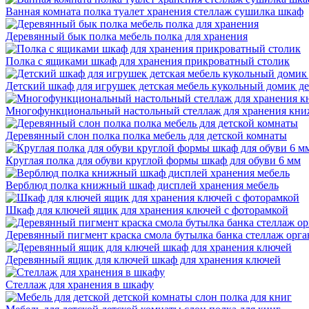
Ванная комната полка туалет хранения стеллаж сушилка шкаф
Деревянный бык полка мебель полка для хранения
Полка с ящиками шкаф для хранения прикроватный столик
Детский шкаф для игрушек детская мебель кукольный домик 
Многофункциональный настольный стеллаж для хранения кн
Деревянный слон полка полка мебель для детской комнаты
Круглая полка для обуви круглой формы шкаф для обуви 6 мм
Верблюд полка книжный шкаф дисплей хранения мебель
Шкаф для ключей ящик для хранения ключей с фоторамкой
Деревянный пигмент краска смола бутылка банка стеллаж орга
Деревянный ящик для ключей шкаф для хранения ключей
Стеллаж для хранения в шкафу