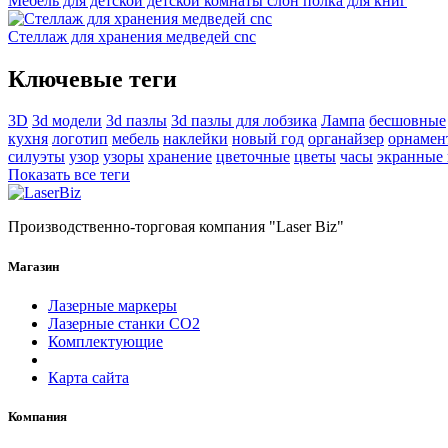
Мебель для детской детской комнаты слон полка для книг
Стеллаж для хранения медведей cnc
Ключевые теги
3D
3d модели
3d пазлы
3d пазлы для лобзика
Лампа
бесшовные
кухня
логотип
мебель
наклейки
новый год
органайзер
орнамен
силуэты
узор
узоры
хранение
цветочные
цветы
часы
экранные
Показать все теги
Производственно-торговая компания "Laser Biz"
Магазин
Лазерные маркеры
Лазерные станки СО2
Комплектующие
Карта сайта
Компания