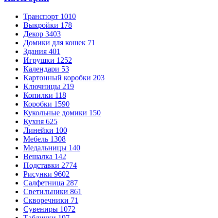
Транспорт
1010
Выкройки
178
Декор
3403
Домики для кошек
71
Здания
401
Игрушки
1252
Календари
53
Картонный коробки
203
Ключницы
219
Копилки
118
Коробки
1590
Кукольные домики
150
Кухня
625
Линейки
100
Мебель
1308
Медальницы
140
Вешалка
142
Подставки
2774
Рисунки
9602
Салфетница
287
Светильники
861
Скворечники
71
Сувениры
1072
Таблички
197