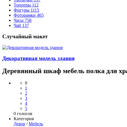
Топперы
112
Фигуры
1115
Фоторамки
465
Часы
758
Чай
137
Случайный макет
Декоративная модель здания
Деревянный шкаф мебель полка для хр
0
1
2
3
4
5
0
голосов
Категория
Декор
/
Мебель