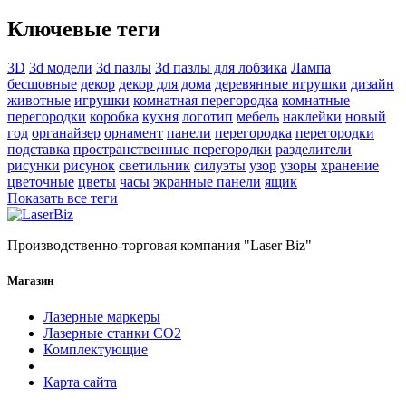
Ключевые теги
3D
3d модели
3d пазлы
3d пазлы для лобзика
Лампа
бесшовные
декор
декор для дома
деревянные игрушки
дизайн
животные
игрушки
комнатная перегородка
комнатные
перегородки
коробка
кухня
логотип
мебель
наклейки
новый
год
органайзер
орнамент
панели
перегородка
перегородки
подставка
пространственные перегородки
разделители
рисунки
рисунок
светильник
силуэты
узор
узоры
хранение
цветочные
цветы
часы
экранные панели
ящик
Показать все теги
Производственно-торговая компания "Laser Biz"
Магазин
Лазерные маркеры
Лазерные станки СО2
Комплектующие
Карта сайта