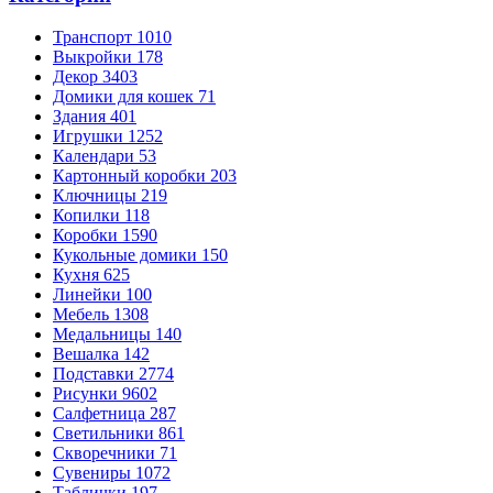
Транспорт
1010
Выкройки
178
Декор
3403
Домики для кошек
71
Здания
401
Игрушки
1252
Календари
53
Картонный коробки
203
Ключницы
219
Копилки
118
Коробки
1590
Кукольные домики
150
Кухня
625
Линейки
100
Мебель
1308
Медальницы
140
Вешалка
142
Подставки
2774
Рисунки
9602
Салфетница
287
Светильники
861
Скворечники
71
Сувениры
1072
Таблички
197