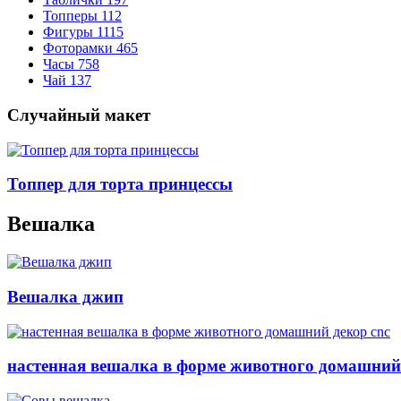
Топперы
112
Фигуры
1115
Фоторамки
465
Часы
758
Чай
137
Случайный макет
Топпер для торта принцессы
Вешалка
Вешалка джип
настенная вешалка в форме животного домашний 