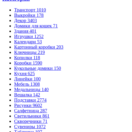
Транспорт
1010
Выкройки
178
Декор
3403
Домики для кошек
71
Здания
401
Игрушки
1252
Календари
53
Картонный коробки
203
Ключницы
219
Копилки
118
Коробки
1590
Кукольные домики
150
Кухня
625
Линейки
100
Мебель
1308
Медальницы
140
Вешалка
142
Подставки
2774
Рисунки
9602
Салфетница
287
Светильники
861
Скворечники
71
Сувениры
1072
Таблички
197