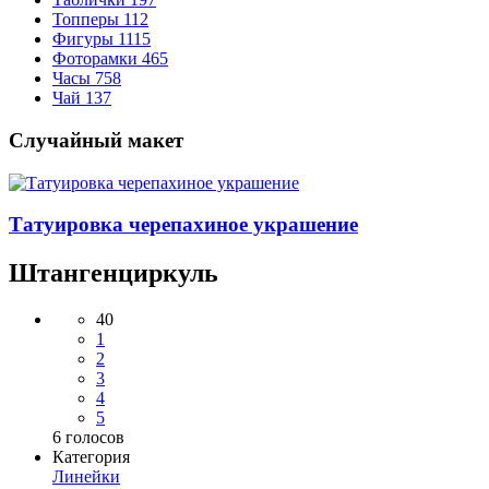
Топперы
112
Фигуры
1115
Фоторамки
465
Часы
758
Чай
137
Случайный макет
Татуировка черепахиное украшение
Штангенциркуль
40
1
2
3
4
5
6
голосов
Категория
Линейки