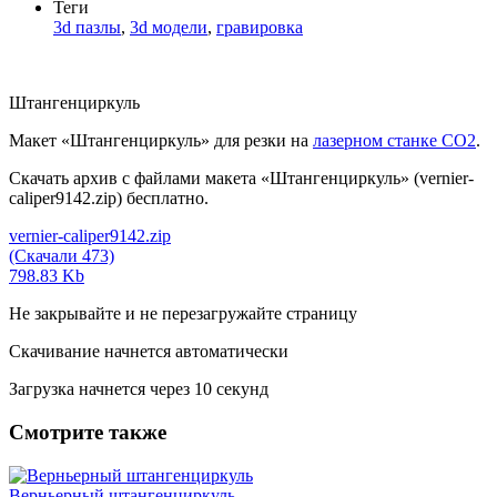
Теги
3d пазлы
,
3d модели
,
гравировка
Штангенциркуль
Макет «Штангенциркуль» для резки на
лазерном станке СО2
.
Скачать архив с файлами макета «Штангенциркуль» (vernier-
caliper9142.zip) бесплатно.
vernier-caliper9142.zip
(Скачали 473)
798.83 Kb
Не закрывайте и не перезагружайте страницу
Скачивание начнется автоматически
Загрузка начнется через
10
секунд
Смотрите также
Верньерный штангенциркуль