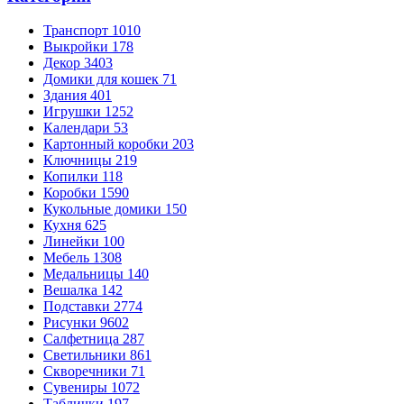
Транспорт
1010
Выкройки
178
Декор
3403
Домики для кошек
71
Здания
401
Игрушки
1252
Календари
53
Картонный коробки
203
Ключницы
219
Копилки
118
Коробки
1590
Кукольные домики
150
Кухня
625
Линейки
100
Мебель
1308
Медальницы
140
Вешалка
142
Подставки
2774
Рисунки
9602
Салфетница
287
Светильники
861
Скворечники
71
Сувениры
1072
Таблички
197