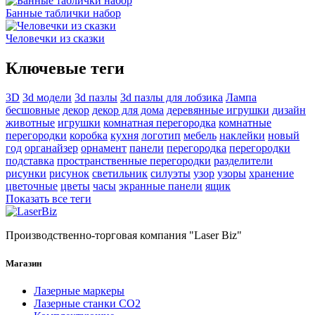
Банные таблички набор
Человечки из сказки
Ключевые теги
3D
3d модели
3d пазлы
3d пазлы для лобзика
Лампа
бесшовные
декор
декор для дома
деревянные игрушки
дизайн
животные
игрушки
комнатная перегородка
комнатные
перегородки
коробка
кухня
логотип
мебель
наклейки
новый
год
органайзер
орнамент
панели
перегородка
перегородки
подставка
пространственные перегородки
разделители
рисунки
рисунок
светильник
силуэты
узор
узоры
хранение
цветочные
цветы
часы
экранные панели
ящик
Показать все теги
Производственно-торговая компания "Laser Biz"
Магазин
Лазерные маркеры
Лазерные станки СО2