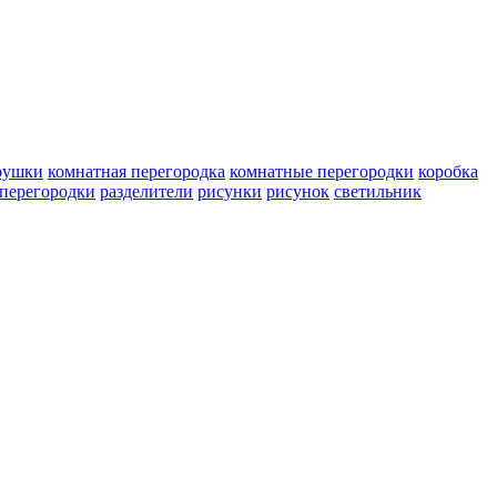
рушки
комнатная перегородка
комнатные перегородки
коробка
перегородки
разделители
рисунки
рисунок
светильник