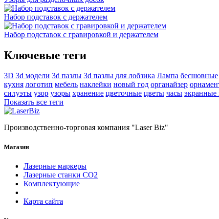
Набор подставок с держателем
Набор подставок с гравировкой и держателем
Ключевые теги
3D
3d модели
3d пазлы
3d пазлы для лобзика
Лампа
бесшовные
кухня
логотип
мебель
наклейки
новый год
органайзер
орнамен
силуэты
узор
узоры
хранение
цветочные
цветы
часы
экранные
Показать все теги
Производственно-торговая компания "Laser Biz"
Магазин
Лазерные маркеры
Лазерные станки СО2
Комплектующие
Карта сайта