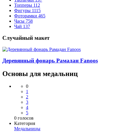
Топперы
112
Фигуры
1115
Фоторамки
465
Часы
758
Чай
137
Случайный макет
Деревянный фонарь Рамадан Fanoos
Основы для медальниц
0
1
2
3
4
5
0
голосов
Категория
Медальницы