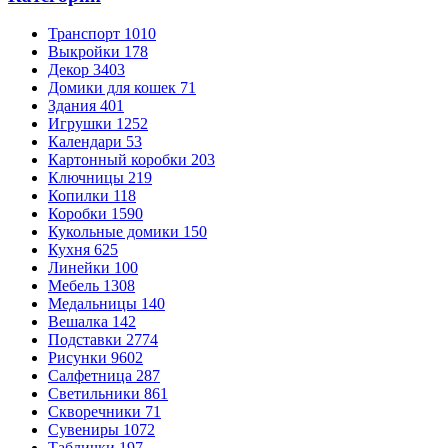
Транспорт
1010
Выкройки
178
Декор
3403
Домики для кошек
71
Здания
401
Игрушки
1252
Календари
53
Картонный коробки
203
Ключницы
219
Копилки
118
Коробки
1590
Кукольные домики
150
Кухня
625
Линейки
100
Мебель
1308
Медальницы
140
Вешалка
142
Подставки
2774
Рисунки
9602
Салфетница
287
Светильники
861
Скворечники
71
Сувениры
1072
Таблички
197