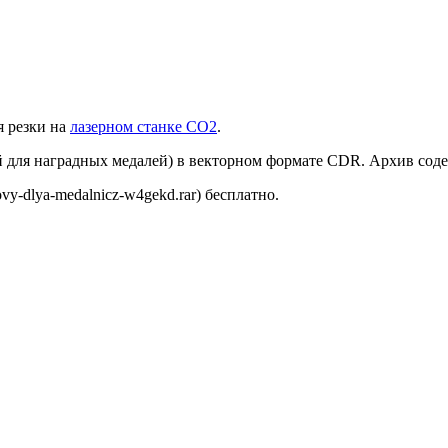
я резки на
лазерном станке СО2
.
й для наградных медалей) в векторном формате CDR. Архив сод
y-dlya-medalnicz-w4gekd.rar) бесплатно.