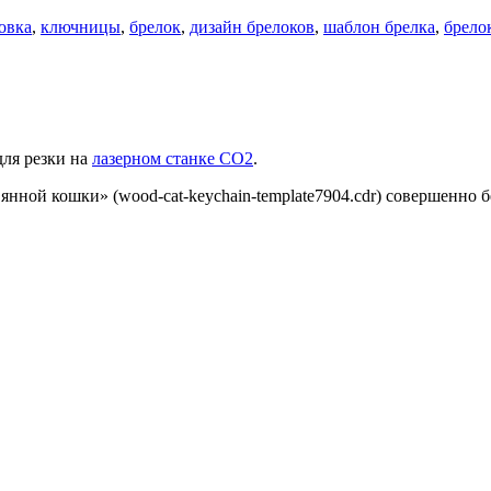
овка
,
ключницы
,
брелок
,
дизайн брелоков
,
шаблон брелка
,
брело
для резки на
лазерном станке СО2
.
нной кошки» (wood-cat-keychain-template7904.cdr) совершенно б