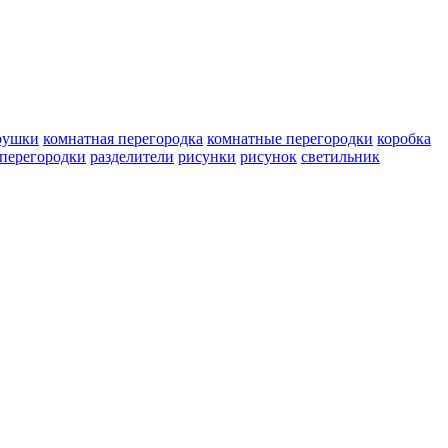
рушки
комнатная перегородка
комнатные перегородки
коробка
перегородки
разделители
рисунки
рисунок
светильник