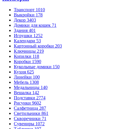
Транспорт
1010
Выкройки
178
Декор
3403
Домики для кошек
71
Здания
401
Игрушки
1252
Календари
53
Картонный коробки
203
Ключницы
219
Копилки
118
Коробки
1590
Кукольные домики
150
Кухня
625
Линейки
100
Мебель
1308
Медальницы
140
Вешалка
142
Подставки
2774
Рисунки
9602
Салфетница
287
Светильники
861
Скворечники
71
Сувениры
1072
Таблички
197