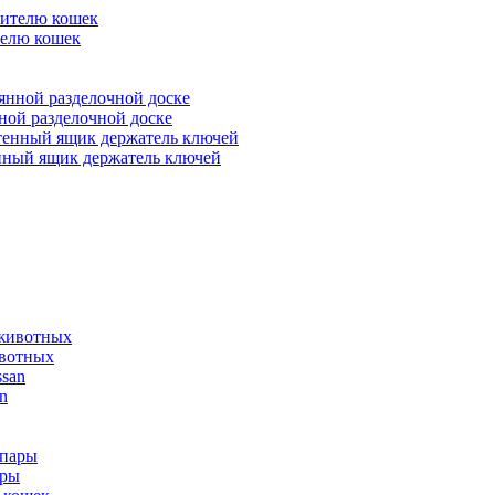
телю кошек
ной разделочной доске
нный ящик держатель ключей
ивотных
n
ары