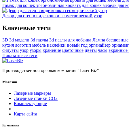
Гамак для кошек эргономичная кровать для кошек мебель для к
Декор для стен в виде кошки геометрический узор
Ключевые теги
3D
3d модели
3d пазлы
3d пазлы для лобзика
Лампа
бесшовные
кухня
логотип
мебель
наклейки
новый год
органайзер
орнамен
силуэты
узор
узоры
хранение
цветочные
цветы
часы
экранные
Показать все теги
Производственно-торговая компания "Laser Biz"
Магазин
Лазерные маркеры
Лазерные станки СО2
Комплектующие
Карта сайта
Компания