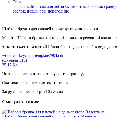
Теги
вешалки
,
3d пазлы для лобзика
,
животные
,
кошки
,
гравир
брелок
,
новый год
,
новогодние
Шаблон брелка для ключей в виде деревянной кошки
Макет «Шаблон брелка для ключей в виде деревянной кошки» 
Можете скачать макет «Шаблон брелка для ключей в виде деревя
wood-cat-keychain-template7904.cdr
(Скачали 313)
35.17 Kb
Не закрывайте и не перезагружайте страницу
Скачивание начнется автоматически
Загрузка начнется через
10
секунд
Смотрите также
Шаблон брелка для ключей на день святого Валентина