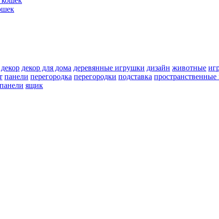
ошек
декор
декор для дома
деревянные игрушки
дизайн
животные
иг
т
панели
перегородка
перегородки
подставка
пространственные 
 панели
ящик