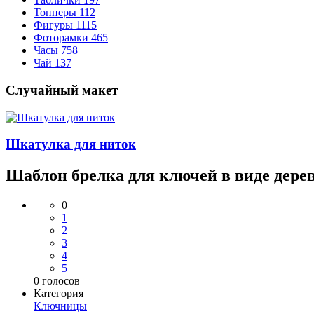
Топперы
112
Фигуры
1115
Фоторамки
465
Часы
758
Чай
137
Случайный макет
Шкатулка для ниток
Шаблон брелка для ключей в виде дер
0
1
2
3
4
5
0
голосов
Категория
Ключницы