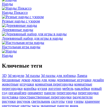
Нарды
Нарды Пикассо
Резные нарды с узором
Деревянные нарды
Деревянный набор для игры в нарды
Настольная игра нарды
Нарды
Ключевые теги
3D
3d модели
3d пазлы
3d пазлы для лобзика
Лампа
бесшовные
декор
декор для дома
деревянные игрушки
дизайн
животные
игрушки
комнатная перегородка
комнатные
перегородки
коробка
кухня
логотип
мебель
наклейки
новый
год
органайзер
орнамент
панели
перегородка
перегородки
подставка
пространственные перегородки
разделители
рисунки
рисунок
светильник
силуэты
узор
узоры
хранение
цветочные
цветы
часы
экранные панели
ящик