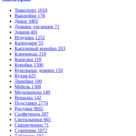
Транспорт
1010
Выкройки
178
Декор
3403
Домики для кошек
71
Здания
401
Игрушки
1252
Календари
53
Картонный коробки
203
Ключницы
219
Копилки
118
Коробки
1590
Кукольные домики
150
Кухня
625
Линейки
100
Мебель
1308
Медальницы
140
Вешалка
142
Подставки
2774
Рисунки
9602
Салфетница
287
Светильники
861
Скворечники
71
Сувениры
1072
Таблички
197