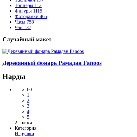
Топперы
112
Фигуры
1115
Фоторамки
465
Часы
758
Чай
137
Случайный макет
Деревянный фонарь Рамадан Fanoos
Нарды
60
1
2
3
4
5
2
голоса
Категория
Игрушки