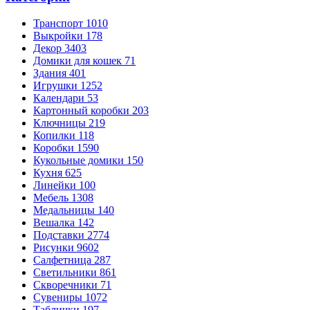
Транспорт
1010
Выкройки
178
Декор
3403
Домики для кошек
71
Здания
401
Игрушки
1252
Календари
53
Картонный коробки
203
Ключницы
219
Копилки
118
Коробки
1590
Кукольные домики
150
Кухня
625
Линейки
100
Мебель
1308
Медальницы
140
Вешалка
142
Подставки
2774
Рисунки
9602
Салфетница
287
Светильники
861
Скворечники
71
Сувениры
1072
Таблички
197