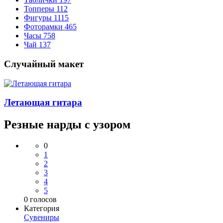
Топперы
112
Фигуры
1115
Фоторамки
465
Часы
758
Чай
137
Случайный макет
Летающая гитара
Резные нарды с узором
0
1
2
3
4
5
0
голосов
Категория
Сувениры