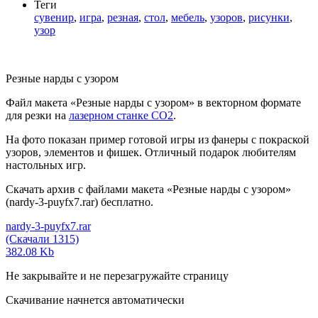
Теги
сувенир
,
игра
,
резная
,
стол
,
мебель
,
узоров
,
рисунки
,
узор
Резные нарды с узором
Файл макета «Резные нарды с узором» в векторном формате
для резки на
лазерном станке СО2
.
На фото показан пример готовой игры из фанеры с покраской
узоров, элементов и фишек. Отличный подарок любителям
настольных игр.
Скачать архив с файлами макета «Резные нарды с узором»
(nardy-3-puyfx7.rar) бесплатно.
nardy-3-puyfx7.rar
(Скачали 1315)
382.08 Kb
Не закрывайте и не перезагружайте страницу
Скачивание начнется автоматически