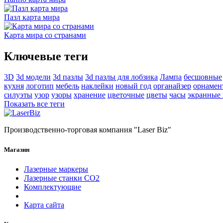
Пазл карта мира
Карта мира со странами
Ключевые теги
3D
3d модели
3d пазлы
3d пазлы для лобзика
Лампа
бесшовные
кухня
логотип
мебель
наклейки
новый год
органайзер
орнамен
силуэты
узор
узоры
хранение
цветочные
цветы
часы
экранные
Показать все теги
Производственно-торговая компания "Laser Biz"
Магазин
Лазерные маркеры
Лазерные станки СО2
Комплектующие
Карта сайта