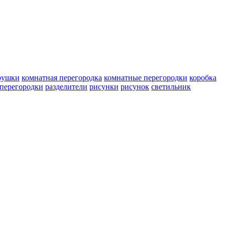
рушки
комнатная перегородка
комнатные перегородки
коробка
перегородки
разделители
рисунки
рисунок
светильник