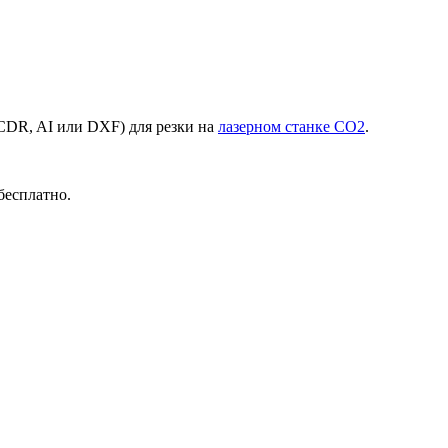
(CDR, AI или DXF) для резки на
лазерном станке СО2
.
 бесплатно.