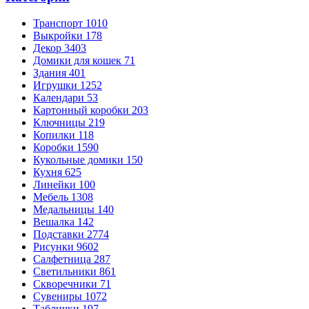
Транспорт
1010
Выкройки
178
Декор
3403
Домики для кошек
71
Здания
401
Игрушки
1252
Календари
53
Картонный коробки
203
Ключницы
219
Копилки
118
Коробки
1590
Кукольные домики
150
Кухня
625
Линейки
100
Мебель
1308
Медальницы
140
Вешалка
142
Подставки
2774
Рисунки
9602
Салфетница
287
Светильники
861
Скворечники
71
Сувениры
1072
Таблички
197