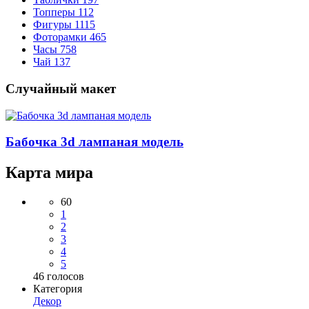
Топперы
112
Фигуры
1115
Фоторамки
465
Часы
758
Чай
137
Случайный макет
Бабочка 3d лампаная модель
Карта мира
60
1
2
3
4
5
46
голосов
Категория
Декор