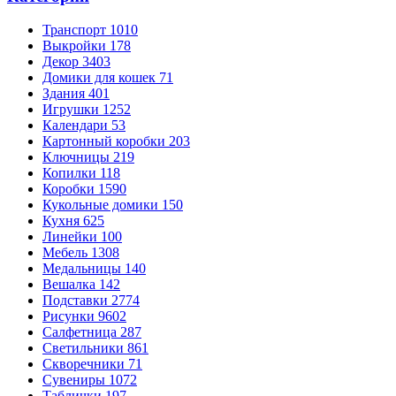
Транспорт
1010
Выкройки
178
Декор
3403
Домики для кошек
71
Здания
401
Игрушки
1252
Календари
53
Картонный коробки
203
Ключницы
219
Копилки
118
Коробки
1590
Кукольные домики
150
Кухня
625
Линейки
100
Мебель
1308
Медальницы
140
Вешалка
142
Подставки
2774
Рисунки
9602
Салфетница
287
Светильники
861
Скворечники
71
Сувениры
1072
Таблички
197