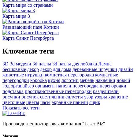
Карта мира со странами
Карта мира 3
Развивающий пазл Котики
Карта Санкт Петербурга
Ключевые теги
3D
3d модели
3d пазлы
3d пазлы для лобзика
Лампа
бесшовные
декор
декор для дома
деревянные игрушки
дизайн
животные
игрушки
комнатная перегородка
комнатные
перегородки
коробка
кухня
логотип
мебель
наклейки
новый
год
органайзер
орнамент
панели
перегородка
перегородки
подставка
пространственные перегородки
разделители
рисунки
рисунок
светильник
силуэты
узор
узоры
хранение
цветочные
цветы
часы
экранные панели
ящик
Показать все теги
Производственно-торговая компания "Laser Biz"
Магазин