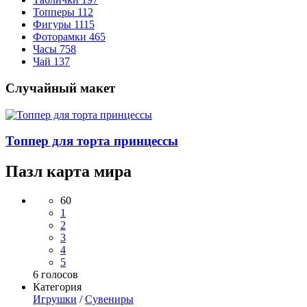
Топперы
112
Фигуры
1115
Фоторамки
465
Часы
758
Чай
137
Случайный макет
Топпер для торта принцессы
Пазл карта мира
60
1
2
3
4
5
6
голосов
Категория
Игрушки
/
Сувениры