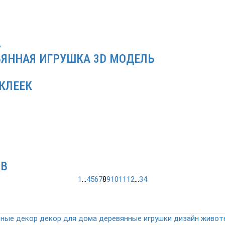
ВЯННАЯ ИГРУШКА 3D МОДЕЛЬ
КЛЕЕК
ИВ
1
...
4
5
6
7
8
9
10
11
12
...
34
вные
декор
декор для дома
деревянные игрушки
дизайн
живот