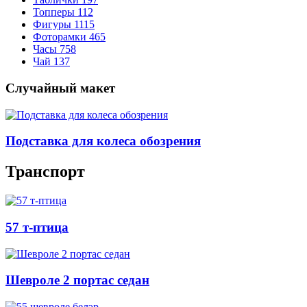
Топперы
112
Фигуры
1115
Фоторамки
465
Часы
758
Чай
137
Случайный макет
Подставка для колеса обозрения
Транспорт
57 т-птица
Шевроле 2 портас седан