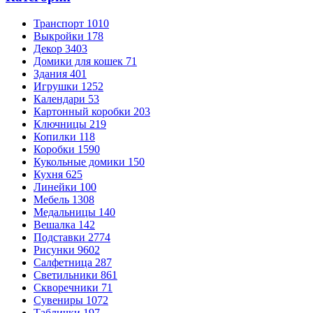
Транспорт
1010
Выкройки
178
Декор
3403
Домики для кошек
71
Здания
401
Игрушки
1252
Календари
53
Картонный коробки
203
Ключницы
219
Копилки
118
Коробки
1590
Кукольные домики
150
Кухня
625
Линейки
100
Мебель
1308
Медальницы
140
Вешалка
142
Подставки
2774
Рисунки
9602
Салфетница
287
Светильники
861
Скворечники
71
Сувениры
1072
Таблички
197