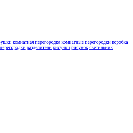
рушки
комнатная перегородка
комнатные перегородки
коробка
перегородки
разделители
рисунки
рисунок
светильник