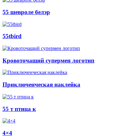
55 шевроле белэр
55tbird
Кровоточащий супермен логотип
Приключенческая наклейка
55 т птица к
4×4