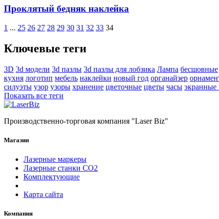
Проклятый бедняк наклейка
1
...
25
26
27
28
29
30
31
32
33
34
Ключевые теги
3D
3d модели
3d пазлы
3d пазлы для лобзика
Лампа
бесшовные
кухня
логотип
мебель
наклейки
новый год
органайзер
орнамен
силуэты
узор
узоры
хранение
цветочные
цветы
часы
экранные
Показать все теги
Производственно-торговая компания "Laser Biz"
Магазин
Лазерные маркеры
Лазерные станки СО2
Комплектующие
Карта сайта
Компания