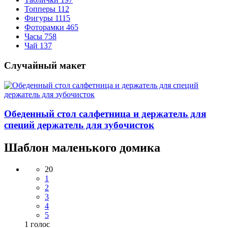
Топперы
112
Фигуры
1115
Фоторамки
465
Часы
758
Чай
137
Случайный макет
Обеденный стол салфетница и держатель для
специй держатель для зубочисток
Шаблон маленького домика
20
1
2
3
4
5
1
голос