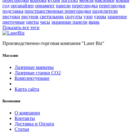
перегородки
коробка
кухня
логотип
мебель
наклейки
новый
год
органайзер
орнамент
панели
перегородка
перегородки
подставка
пространственные перегородки
разделители
рисунки
рисунок
светильник
силуэты
узор
узоры
хранение
цветочные
цветы
часы
экранные панели
ящик
Показать все теги
Производственно-торговая компания "Laser Biz"
Магазин
Лазерные маркеры
Лазерные станки СО2
Комплектующие
Карта сайта
Компания
О компании
Контакты
Доставка и Оплата
Статьи