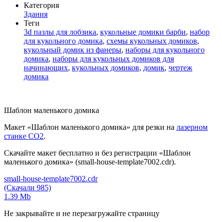
Категория
Здания
Теги
3d пазлы для лобзика
,
кукольные домики барби
,
набор
для кукольного домика
,
схемы кукольных домиков
,
кукольный домик из фанеры
,
наборы для кукольного
домика
,
наборы для кукольных домиков для
начинающих
,
кукольных домиков
,
домик
,
чертеж
домика
Шаблон маленького домика
Макет «Шаблон маленького домика» для резки на
лазерном
станке СО2
.
Скачайте макет бесплатно и без регистрации «Шаблон
маленького домика» (small-house-template7002.cdr).
small-house-template7002.cdr
(Скачали 985)
1.39 Mb
Не закрывайте и не перезагружайте страницу