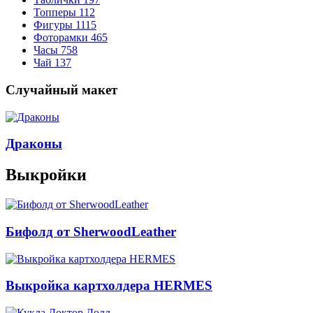
Топперы
112
Фигуры
1115
Фоторамки
465
Часы
758
Чай
137
Случайный макет
Драконы
Выкройки
Бифолд от SherwoodLeather
Выкройка картхолдера HERMES