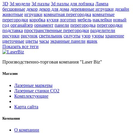
3D
3d модели
3d пазлы
3d пазлы для лобзика
Лампа
бесшовные
декор
декор для дома
деревянные игрушки
дизайн
животные
игрушки
комнатная перегородка
комнатные
перегородки
коробка
кухня
логотип
мебель
наклейки
новый
год
органайзер
орнамент
панели
перегородка
перегородки
подставка
пространственные перегородки
разделители
рисунки
рисунок
светильник
силуэты
узор
узоры
хранение
цветочные
цветы
часы
экранные панели
ящик
Показать все теги
Производственно-торговая компания "Laser Biz"
Магазин
Лазерные маркеры
Лазерные станки СО2
Комплектующие
Карта сайта
Компания
О компании