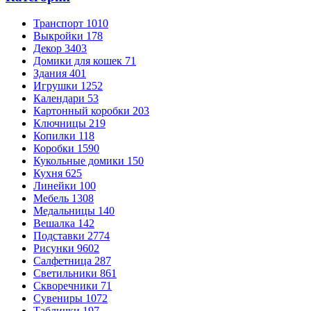
Транспорт
1010
Выкройки
178
Декор
3403
Домики для кошек
71
Здания
401
Игрушки
1252
Календари
53
Картонный коробки
203
Ключницы
219
Копилки
118
Коробки
1590
Кукольные домики
150
Кухня
625
Линейки
100
Мебель
1308
Медальницы
140
Вешалка
142
Подставки
2774
Рисунки
9602
Салфетница
287
Светильники
861
Скворечники
71
Сувениры
1072
Таблички
197