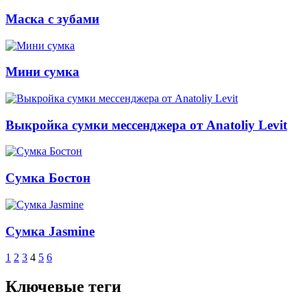
Маска с зубами
Мини сумка
Выкройка сумки мессенджера от Anatoliy Levit
Сумка Бостон
Сумка Jasmine
1
2
3
4
5
6
Ключевые теги