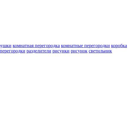
рушки
комнатная перегородка
комнатные перегородки
коробка
перегородки
разделители
рисунки
рисунок
светильник