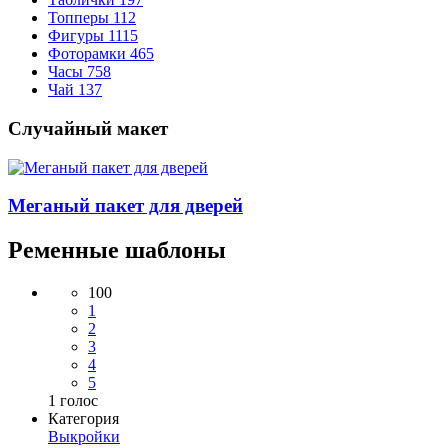
Топперы
112
Фигуры
1115
Фоторамки
465
Часы
758
Чай
137
Случайный макет
Меганый пакет для дверей
Ременные шаблоны
100
1
2
3
4
5
1
голос
Категория
Выкройки