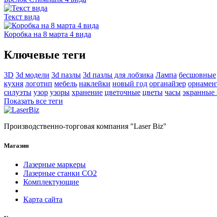
Текст вида
Коробка на 8 марта 4 вида
Ключевые теги
3D
3d модели
3d пазлы
3d пазлы для лобзика
Лампа
бесшовные
кухня
логотип
мебель
наклейки
новый год
органайзер
орнамен
силуэты
узор
узоры
хранение
цветочные
цветы
часы
экранные
Показать все теги
Производственно-торговая компания "Laser Biz"
Магазин
Лазерные маркеры
Лазерные станки СО2
Комплектующие
Карта сайта