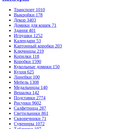
Транспорт
1010
Выкройки
178
Декор
3403
Домики для кошек
71
Здания
401
Игрушки
1252
Календари
53
Картонный коробки
203
Ключницы
219
Копилки
118
Коробки
1590
Кукольные домики
150
Кухня
625
Линейки
100
Мебель
1308
Медальницы
140
Вешалка
142
Подставки
2774
Рисунки
9602
Салфетница
287
Светильники
861
Скворечники
71
Сувениры
1072
Таблички
197