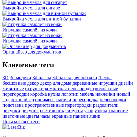
Выкройка чехла для сигарет
Выкройка чехла для винной бутылки
Игрушка самолёт из кожи
Игрушка самолёт из кожи
Органайзер для документов
Ключевые теги
3D
3d модели
3d пазлы
3d пазлы для лобзика
Лампа
бесшовные
декор
декор для дома
деревянные игрушки
дизайн
животные
игрушки
комнатная перегородка
комнатные
перегородки
коробка
кухня
логотип
мебель
наклейки
новый
год
органайзер
орнамент
панели
перегородка
перегородки
подставка
пространственные перегородки
разделители
рисунки
рисунок
светильник
силуэты
узор
узоры
хранение
цветочные
цветы
часы
экранные панели
ящик
Показать все теги