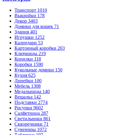
Транспорт
1010
Выкройки
178
Декор
3403
Домики для кошек
71
Здания
401
Игрушки
1252
Календари
53
Картонный коробки
203
Ключницы
219
Копилки
118
Коробки
1590
Кукольные домики
150
Кухня
625
Линейки
100
Мебель
1308
Медальницы
140
Вешалка
142
Подставки
2774
Рисунки
9602
Салфетница
287
Светильники
861
Скворечники
71
Сувениры
1072
Таблички
197