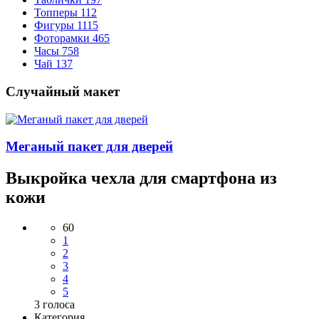
Топперы
112
Фигуры
1115
Фоторамки
465
Часы
758
Чай
137
Случайный макет
Меганый пакет для дверей
Выкройка чехла для смартфона из
кожи
60
1
2
3
4
5
3
голоса
Категория