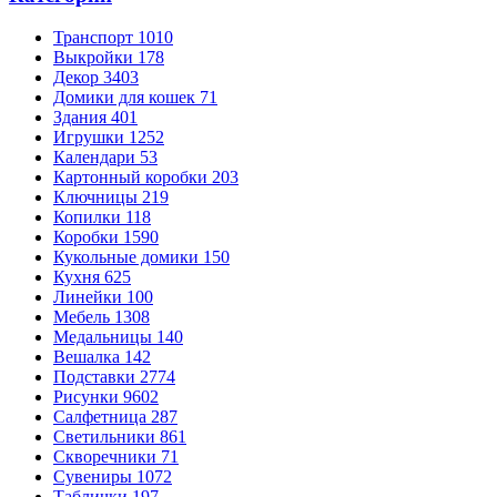
Транспорт
1010
Выкройки
178
Декор
3403
Домики для кошек
71
Здания
401
Игрушки
1252
Календари
53
Картонный коробки
203
Ключницы
219
Копилки
118
Коробки
1590
Кукольные домики
150
Кухня
625
Линейки
100
Мебель
1308
Медальницы
140
Вешалка
142
Подставки
2774
Рисунки
9602
Салфетница
287
Светильники
861
Скворечники
71
Сувениры
1072
Таблички
197