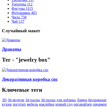
Топперы
112
Фигуры
1115
Фоторамки
465
Часы
758
Чай
137
Случайный макет
Драконы
Тег - "jewelry box"
Декоративная коробка cnc
Ключевые теги
3D
3d модели
3d пазлы
3d пазлы для лобзика
Лампа
бесшовные
кухня
логотип
мебель
наклейки
новый год
органайзер
орнамен