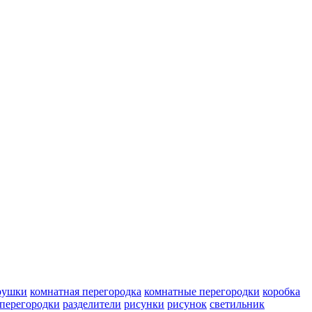
рушки
комнатная перегородка
комнатные перегородки
коробка
перегородки
разделители
рисунки
рисунок
светильник