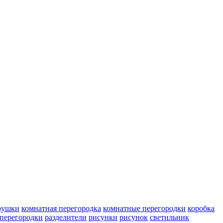
рушки
комнатная перегородка
комнатные перегородки
коробка
перегородки
разделители
рисунки
рисунок
светильник