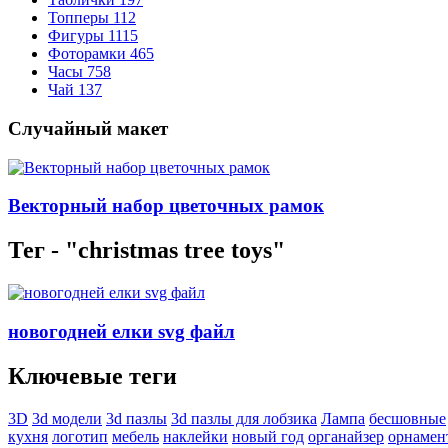
Топперы
112
Фигуры
1115
Фоторамки
465
Часы
758
Чай
137
Случайный макет
Векторный набор цветочных рамок
Тег - "christmas tree toys"
новогодней елки svg файл
Ключевые теги
3D
3d модели
3d пазлы
3d пазлы для лобзика
Лампа
бесшовные
кухня
логотип
мебель
наклейки
новый год
органайзер
орнамен