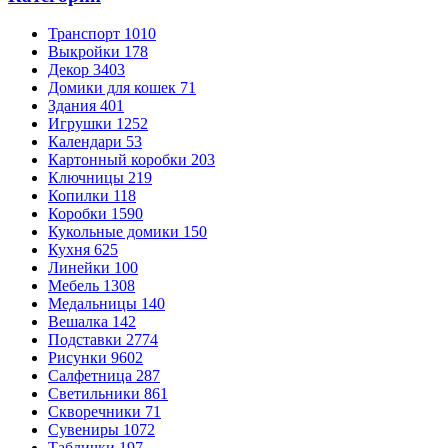
Транспорт
1010
Выкройки
178
Декор
3403
Домики для кошек
71
Здания
401
Игрушки
1252
Календари
53
Картонный коробки
203
Ключницы
219
Копилки
118
Коробки
1590
Кукольные домики
150
Кухня
625
Линейки
100
Мебель
1308
Медальницы
140
Вешалка
142
Подставки
2774
Рисунки
9602
Салфетница
287
Светильники
861
Скворечники
71
Сувениры
1072
Таблички
197