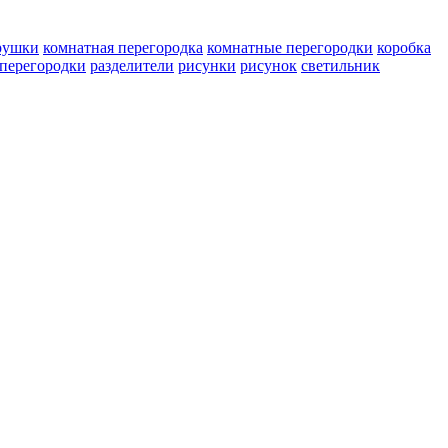
рушки
комнатная перегородка
комнатные перегородки
коробка
перегородки
разделители
рисунки
рисунок
светильник