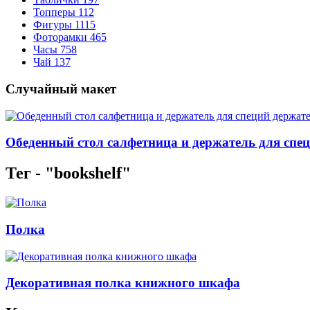
Топперы
112
Фигуры
1115
Фоторамки
465
Часы
758
Чай
137
Случайный макет
Обеденный стол салфетница и держатель для спец
Тег - "bookshelf"
Полка
Декоративная полка книжного шкафа