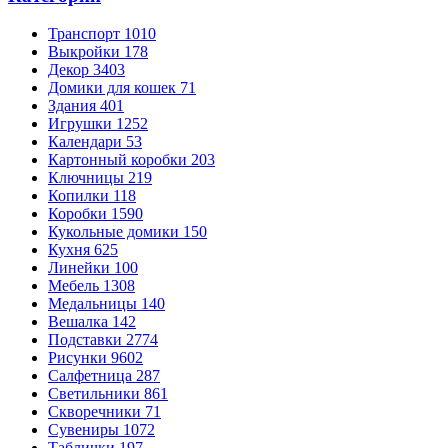
Транспорт
1010
Выкройки
178
Декор
3403
Домики для кошек
71
Здания
401
Игрушки
1252
Календари
53
Картонный коробки
203
Ключницы
219
Копилки
118
Коробки
1590
Кукольные домики
150
Кухня
625
Линейки
100
Мебель
1308
Медальницы
140
Вешалка
142
Подставки
2774
Рисунки
9602
Салфетница
287
Светильники
861
Скворечники
71
Сувениры
1072
Таблички
197