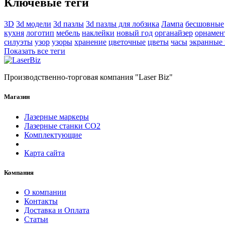
Ключевые теги
3D
3d модели
3d пазлы
3d пазлы для лобзика
Лампа
бесшовные
кухня
логотип
мебель
наклейки
новый год
органайзер
орнамен
силуэты
узор
узоры
хранение
цветочные
цветы
часы
экранные
Показать все теги
Производственно-торговая компания "Laser Biz"
Магазин
Лазерные маркеры
Лазерные станки СО2
Комплектующие
Карта сайта
Компания
О компании
Контакты
Доставка и Оплата
Статьи