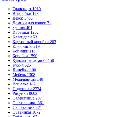
Транспорт
1010
Выкройки
178
Декор
3403
Домики для кошек
71
Здания
401
Игрушки
1252
Календари
53
Картонный коробки
203
Ключницы
219
Копилки
118
Коробки
1590
Кукольные домики
150
Кухня
625
Линейки
100
Мебель
1308
Медальницы
140
Вешалка
142
Подставки
2774
Рисунки
9602
Салфетница
287
Светильники
861
Скворечники
71
Сувениры
1072
Таблички
197