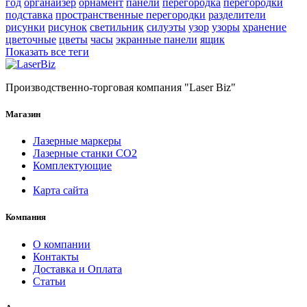
год
органайзер
орнамент
панели
перегородка
перегородки
подставка
пространственные перегородки
разделители
рисунки
рисунок
светильник
силуэты
узор
узоры
хранение
цветочные
цветы
часы
экранные панели
ящик
Показать все теги
Производственно-торговая компания "Laser Biz"
Магазин
Лазерные маркеры
Лазерные станки СО2
Комплектующие
Карта сайта
Компания
О компании
Контакты
Доставка и Оплата
Статьи