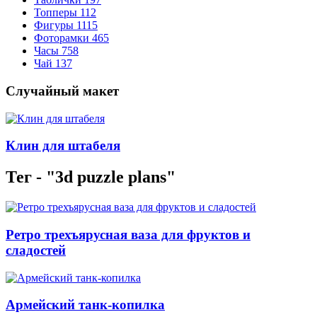
Топперы
112
Фигуры
1115
Фоторамки
465
Часы
758
Чай
137
Случайный макет
Клин для штабеля
Тег - "3d puzzle plans"
Ретро трехъярусная ваза для фруктов и
сладостей
Армейский танк-копилка