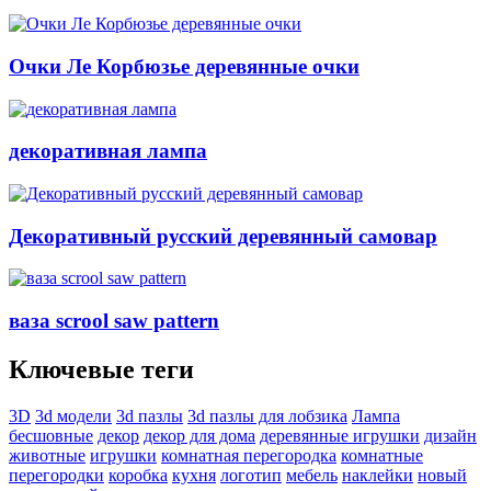
Очки Ле Корбюзье деревянные очки
декоративная лампа
Декоративный русский деревянный самовар
ваза scrool saw pattern
Ключевые теги
3D
3d модели
3d пазлы
3d пазлы для лобзика
Лампа
бесшовные
декор
декор для дома
деревянные игрушки
дизайн
животные
игрушки
комнатная перегородка
комнатные
перегородки
коробка
кухня
логотип
мебель
наклейки
новый