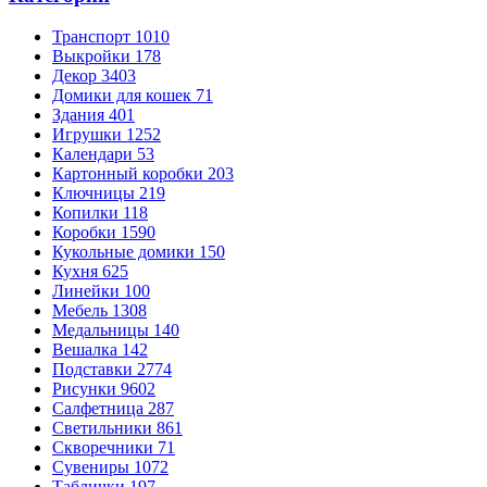
Транспорт
1010
Выкройки
178
Декор
3403
Домики для кошек
71
Здания
401
Игрушки
1252
Календари
53
Картонный коробки
203
Ключницы
219
Копилки
118
Коробки
1590
Кукольные домики
150
Кухня
625
Линейки
100
Мебель
1308
Медальницы
140
Вешалка
142
Подставки
2774
Рисунки
9602
Салфетница
287
Светильники
861
Скворечники
71
Сувениры
1072
Таблички
197