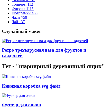
Топперы
112
Фигуры
1115
Фоторамки
465
Часы
758
Чай
137
Случайный макет
Ретро трехъярусная ваза для фруктов и
сладостей
Тег - "шарнирный деревянный ящик"
Книжная коробка svg файл
Футляр для очков