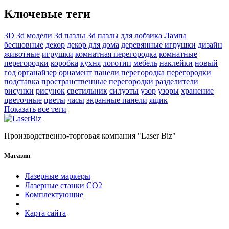
Ключевые теги
3D
3d модели
3d пазлы
3d пазлы для лобзика
Лампа
бесшовные
декор
декор для дома
деревянные игрушки
дизайн
животные
игрушки
комнатная перегородка
комнатные
перегородки
коробка
кухня
логотип
мебель
наклейки
новый
год
органайзер
орнамент
панели
перегородка
перегородки
подставка
пространственные перегородки
разделители
рисунки
рисунок
светильник
силуэты
узор
узоры
хранение
цветочные
цветы
часы
экранные панели
ящик
Показать все теги
Производственно-торговая компания "Laser Biz"
Магазин
Лазерные маркеры
Лазерные станки СО2
Комплектующие
Карта сайта