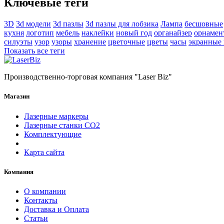
Ключевые теги
3D
3d модели
3d пазлы
3d пазлы для лобзика
Лампа
бесшовные
кухня
логотип
мебель
наклейки
новый год
органайзер
орнамен
силуэты
узор
узоры
хранение
цветочные
цветы
часы
экранные
Показать все теги
Производственно-торговая компания "Laser Biz"
Магазин
Лазерные маркеры
Лазерные станки СО2
Комплектующие
Карта сайта
Компания
О компании
Контакты
Доставка и Оплата
Статьи