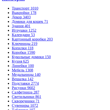
Транспорт
1010
Выкройки
178
Декор
3403
Домики для кошек
71
Здания
401
Игрушки
1252
Календари
53
Картонный коробки
203
Ключницы
219
Копилки
118
Коробки
1590
Кукольные домики
150
Кухня
625
Линейки
100
Мебель
1308
Медальницы
140
Вешалка
142
Подставки
2774
Рисунки
9602
Салфетница
287
Светильники
861
Скворечники
71
Сувениры
1072
Таблички
197