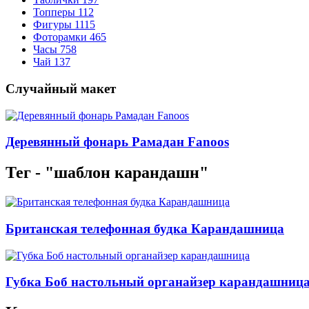
Топперы
112
Фигуры
1115
Фоторамки
465
Часы
758
Чай
137
Случайный макет
Деревянный фонарь Рамадан Fanoos
Тег - "шаблон карандашн"
Британская телефонная будка Карандашница
Губка Боб настольный органайзер карандашниц