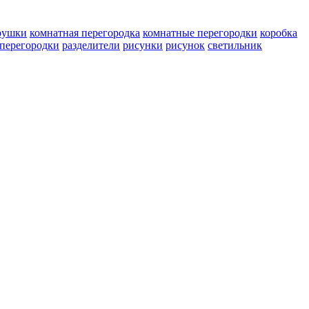
рушки
комнатная перегородка
комнатные перегородки
коробка
перегородки
разделители
рисунки
рисунок
светильник