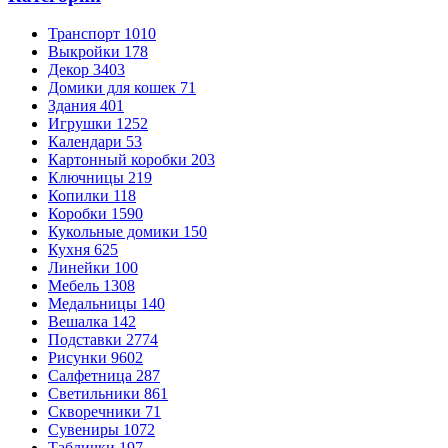
Транспорт
1010
Выкройки
178
Декор
3403
Домики для кошек
71
Здания
401
Игрушки
1252
Календари
53
Картонный коробки
203
Ключницы
219
Копилки
118
Коробки
1590
Кукольные домики
150
Кухня
625
Линейки
100
Мебель
1308
Медальницы
140
Вешалка
142
Подставки
2774
Рисунки
9602
Салфетница
287
Светильники
861
Скворечники
71
Сувениры
1072
Таблички
197