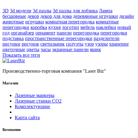
3D
3d модели
3d пазлы
3d пазлы для лобзика
Лампа
бесшовные
декор
декор для дома
деревянные игрушки
дизайн
животные
игрушки
комнатная перегородка
комнатные
перегородки
коробка
кухня
логотип
мебель
наклейки
новый
год
органайзер
орнамент
панели
перегородка
перегородки
подставка
пространственные перегородки
разделители
рисунки
рисунок
светильник
силуэты
узор
узоры
хранение
цветочные
цветы
часы
экранные панели
ящик
Показать все теги
Производственно-торговая компания "Laser Biz"
Магазин
Лазерные маркеры
Лазерные станки СО2
Комплектующие
Карта сайта
Компания