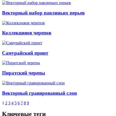
Векторный набор павлиньих перьев
Коллекцияов черепов
Самурайский принт
Пиратский черепы
Векторный гравированный слон
1
2
3
4
5
6
7
8
9
Ключевые теги