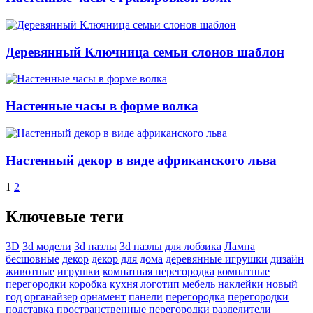
Деревянный Ключница семьи слонов шаблон
Настенные часы в форме волка
Настенный декор в виде африканского льва
1
2
Ключевые теги
3D
3d модели
3d пазлы
3d пазлы для лобзика
Лампа
бесшовные
декор
декор для дома
деревянные игрушки
дизайн
животные
игрушки
комнатная перегородка
комнатные
перегородки
коробка
кухня
логотип
мебель
наклейки
новый
год
органайзер
орнамент
панели
перегородка
перегородки
подставка
пространственные перегородки
разделители