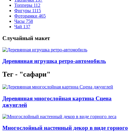
Топперы
112
Фигуры
1115
Фоторамки
465
Часы
758
Чай
137
Случайный макет
Деревянная игрушка ретро-автомобиль
Тег - "сафари"
Деревянная многослойная картина Сцена
джунглей
Многослойный настенный декор в виде горного