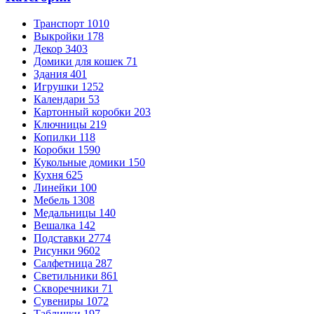
Транспорт
1010
Выкройки
178
Декор
3403
Домики для кошек
71
Здания
401
Игрушки
1252
Календари
53
Картонный коробки
203
Ключницы
219
Копилки
118
Коробки
1590
Кукольные домики
150
Кухня
625
Линейки
100
Мебель
1308
Медальницы
140
Вешалка
142
Подставки
2774
Рисунки
9602
Салфетница
287
Светильники
861
Скворечники
71
Сувениры
1072
Таблички
197