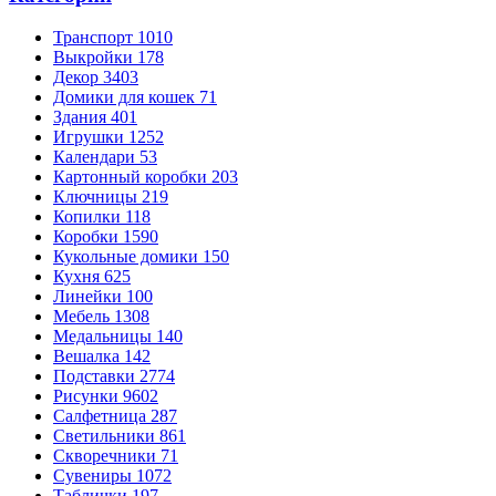
Транспорт
1010
Выкройки
178
Декор
3403
Домики для кошек
71
Здания
401
Игрушки
1252
Календари
53
Картонный коробки
203
Ключницы
219
Копилки
118
Коробки
1590
Кукольные домики
150
Кухня
625
Линейки
100
Мебель
1308
Медальницы
140
Вешалка
142
Подставки
2774
Рисунки
9602
Салфетница
287
Светильники
861
Скворечники
71
Сувениры
1072
Таблички
197