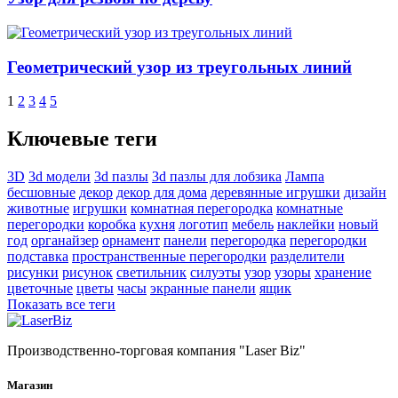
Геометрический узор из треугольных линий
1
2
3
4
5
Ключевые теги
3D
3d модели
3d пазлы
3d пазлы для лобзика
Лампа
бесшовные
декор
декор для дома
деревянные игрушки
дизайн
животные
игрушки
комнатная перегородка
комнатные
перегородки
коробка
кухня
логотип
мебель
наклейки
новый
год
органайзер
орнамент
панели
перегородка
перегородки
подставка
пространственные перегородки
разделители
рисунки
рисунок
светильник
силуэты
узор
узоры
хранение
цветочные
цветы
часы
экранные панели
ящик
Показать все теги
Производственно-торговая компания "Laser Biz"
Магазин