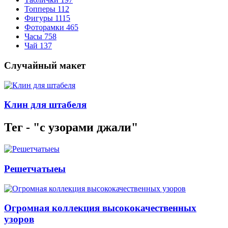
Топперы
112
Фигуры
1115
Фоторамки
465
Часы
758
Чай
137
Случайный макет
Клин для штабеля
Тег - "с узорами джали"
Решетчатыеы
Огромная коллекция высококачественных
узоров