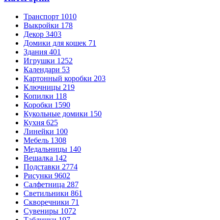
Транспорт
1010
Выкройки
178
Декор
3403
Домики для кошек
71
Здания
401
Игрушки
1252
Календари
53
Картонный коробки
203
Ключницы
219
Копилки
118
Коробки
1590
Кукольные домики
150
Кухня
625
Линейки
100
Мебель
1308
Медальницы
140
Вешалка
142
Подставки
2774
Рисунки
9602
Салфетница
287
Светильники
861
Скворечники
71
Сувениры
1072
Таблички
197