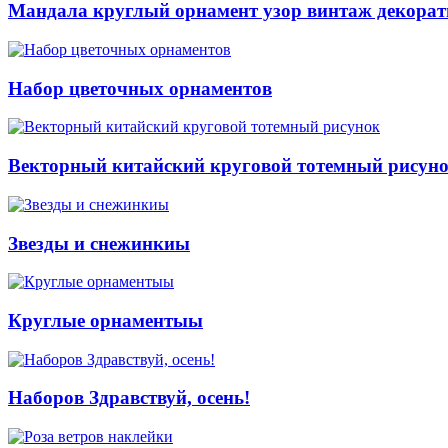
Мандала круглый орнамент узор винтаж декора
Набор цветочных орнаментов
Векторный китайский круговой тотемный рисун
Звезды и снежинкиы
Круглые орнаментыы
Наборов Здравствуй, осень!