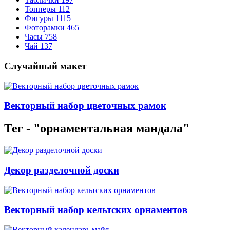
Топперы
112
Фигуры
1115
Фоторамки
465
Часы
758
Чай
137
Случайный макет
Векторный набор цветочных рамок
Тег - "орнаментальная мандала"
Декор разделочной доски
Векторный набор кельтских орнаментов